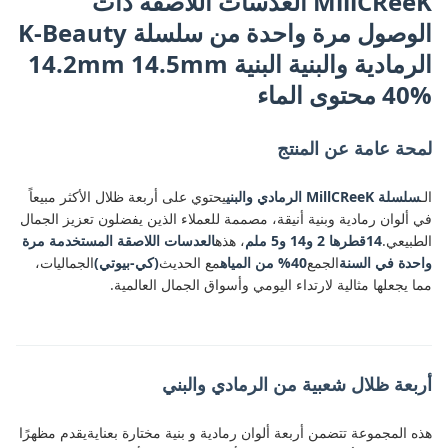
MillCReeK العدسات اللاصقة ذات
الوصول مرة واحدة من سلسلة K-Beauty
الرمادية والبنية البنية 14.2mm 14.5mm
40% محتوى الماء
لمحة عامة عن المنتج
الـ
سلسلة MillCReeK الرمادي والبني
يحتوي على أربعة ظلال الأكثر مبيعاً
في ألوان رمادية وبنية أنيقة، مصممة للعملاء الذين يفضلون تعزيز الجمال
الطبيعي.
14قطرها 2 و14 و5 ملم
، هذه
العدسات اللاصقة المستخدمة مرة
واحدة في السنة
الجمع
40% من المياه
مع الحديث
(كي-بيوتي)
الجماليات،
مما يجعلها مثالية لارتداء اليومي وأسواق الجمال العالمية.
أربعة ظلال شعبية من الرمادي والبني
هذه المجموعة تتضمن أربعة ألوان رمادية و بنية مختارة بعنايةيقدم مظهرًا