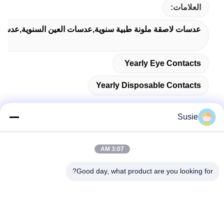
العلامات:
عدسات لاصقة ملونة طبية سنوية,عدسات العين السنوية,عدسات
Yearly Eye Contacts
Yearly Disposable Contacts
Susie
اتصال سريع
3:07 AM
العنوان
Good day, what product are you looking for?
غرفة 1101، المبنى 5، ساحة Gaosheng Times، رقم 789 طريق
Zhongyi الأول، منطقة Yuhua، تشانغشا، هونان، الصين
الهاتف