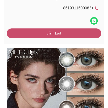
+8619311600083
اتصل الآن