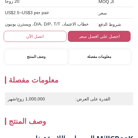
20 زوجا
الـ MOQ:
US$2.5~US$3 per pair
سعر:
خطاب الاعتماد، D/A، D/P، T/T، ويسترن يونيون
شروط الدفع:
احصل على أفضل سعر
اتصل الآن
معلومات مفصلة
وصف المنتج
معلومات مفصلة
القدرة على العرض:
1,000,000 زوج/شهر
وصف المنتج