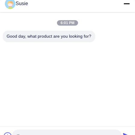
Susie
त्वरित संपर्क
6:01 PM
Good day, what product are you looking for?
पता
कक्ष 1101, भवन 5, गाओशेंग टाइम्स स्क्वायर, नंबर 789 झोंगी 1st रोड,
युहुआ जिला, चांगशा, हुनान, चीन
टेलीफोन
86-19311600083
ईमेल
sales01@millcreeklenses.com
गोपनीयता नीति
|
साइटमैप
| चीन अच्छी गुणवत्ता दैनिक डिस्पोजेबल लेंस
आपूर्तिकर्ता. कॉपीराइट © 2025-2026 Beautylens Technology Co.,