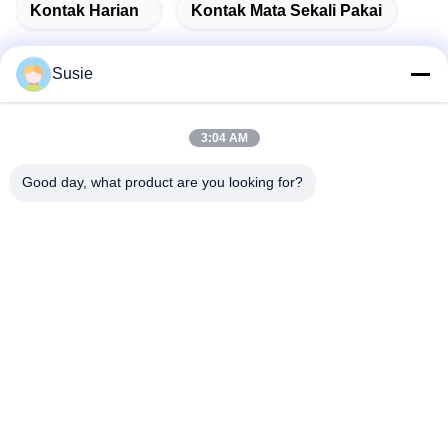
Kontak Harian
Kontak Mata Sekali Pakai
Susie
Kontak Cepat
3:04 AM
Good day, what product are you looking for?
Alamat
Kamar 1101, Gedung 5, Gaosheng Times Square, No. 789
Jalan Zhongyi 1st, Distrik Yuhua, Changsha, Hunan, China
Telp
86-19311600083
E-mail
sales01@millcreeklenses.com