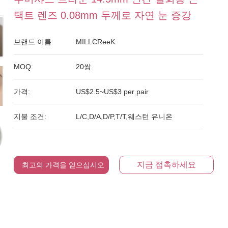
택트 렌즈 0.08mm 두께로 자연 눈 증강
브랜드 이름:
MILLCReeK
MOQ:
20쌍
가격:
US$2.5~US$3 per pair
지불 조건:
L/C,D/A,D/P,T/T,웨스턴 유니온
지금 접촉하세요
최고의 가격을 얻으십시오