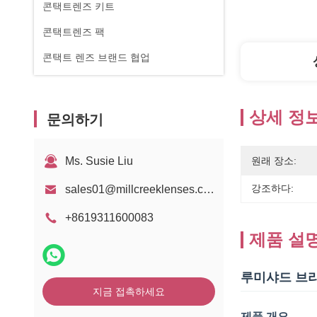
콘택트렌즈 키트
콘택트렌즈 팩
콘택트 렌즈 브랜드 협업
상세 정
문의하기
Ms. Susie Liu
원래 장소:
강조하다:
sales01@millcreeklenses.com
+8619311600083
제품 설
루미샤드 브라운
지금 접촉하세요
제품 개요