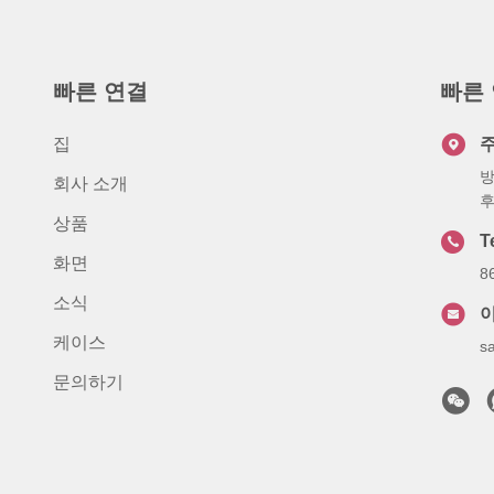
빠른 연결
빠른
집
방
회사 소개
후
상품
T
화면
8
소식
케이스
s
문의하기