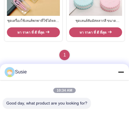
ชุดเครื่องใช้เลนส์พกพาที่ใช้ได้หลาย
ชุดเลนส์สัมผัสหลากสี ขนาด
ครั้ง ชุดเครื่องมือเลนส์ติดต่อ วัสดุ
77.5x77.5x24 มม. ขนาดกะทัดรัด
พลาสติก
น้ำหนักเบา
หา ราคา ที่ ดี ที่สุด
หา ราคา ที่ ดี ที่สุด
1
Susie
ติดต่อเร็ว
10:34 AM
Good day, what product are you looking for?
ที่อยู่
ห้อง 1101 อาคาร 5, Gaosheng Times Square, เลขที่ 789 ถนน
Zhongyi 1st, เขต Yuhua, ฉางชา, หูหนาน, จีน
โทรศัพท์