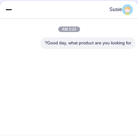
Susie
اتصال سريع
3:22 AM
العنوان
Good day, what product are you looking for?
غرفة 1101، المبنى 5، ساحة Gaosheng Times، رقم 789 طريق
Zhongyi الأول، منطقة Yuhua، تشانغشا، هونان، الصين
الهاتف
86-19311600083
البريد الإلكتروني
sales01@millcreeklenses.com
سياسة الخصوصية
|
خريطة الموقع
| الصين جودة جيدة العدسات