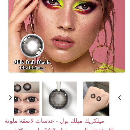
ميلكريك ميلك بول - عدسات لاصقة ملونة