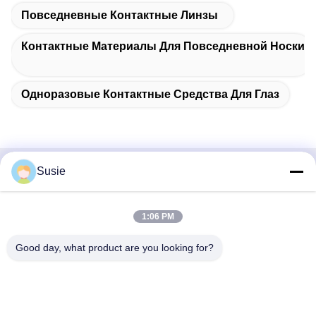
Повседневные Контактные Линзы
Контактные Материалы Для Повседневной Носки
Одноразовые Контактные Средства Для Глаз
Susie
Быстрый контакт
Адрес
1:06 PM
Комната 1101, Здание 5, Таймс Сквер Гаошэн, № 789,
Good day, what product are you looking for?
Первая улица Чжунъи, район Юхуа, Чанша, Хунань,
Китай
Телефон
86-19311600083