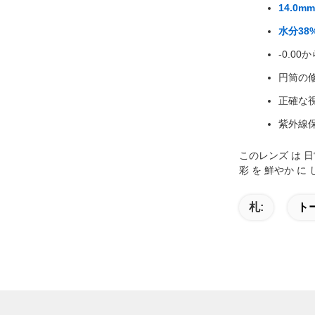
14.0m
水分38
-0.0
円筒の修正
正確な
紫外線保
このレンズ は 日常
彩 を 鮮やか に 
札:
ト