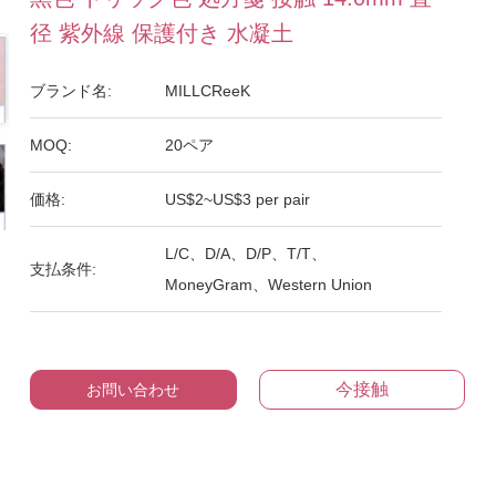
径 紫外線 保護付き 水凝土
ブランド名:
MILLCReeK
MOQ:
20ペア
価格:
US$2~US$3 per pair
L/C、D/A、D/P、T/T、
支払条件:
MoneyGram、Western Union
今接触
お問い合わせ