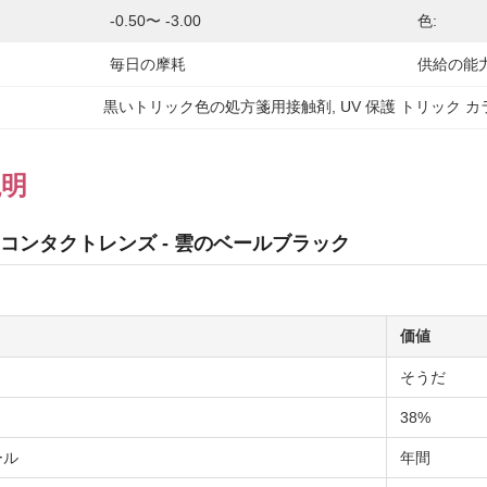
-0.50〜 -3.00
色:
毎日の摩耗
供給の能力
黒いトリック色の処方箋用接触剤
, 
UV 保護 トリック カ
説明
コンタクトレンズ - 雲のベールブラック
価値
そうだ
38%
ール
年間