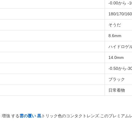
-0.00から -1
180/170/160
そうだ
8.6mm
ハイドロゲ
14.0mm
-0.50から-3
ブラック
日常着物
を 増強 する
雲の覆い 黒
トリック色のコンタクトレンズ.このプレミアム