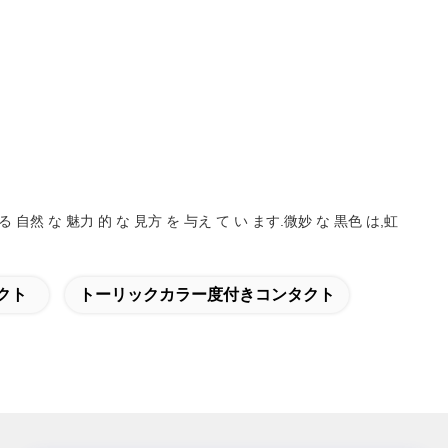
自然 な 魅力 的 な 見方 を 与え て い ます.微妙 な 黒色 は,虹
クト
トーリックカラー度付きコンタクト