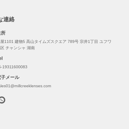
な連絡
住所
屋1101 建物5 高山タイムズスクエア 789号 宗井1丁目 ユフワ
区 チャンシャ 湖南
el
6-19311600083
電子メール
ales01@millcreeklenses.com