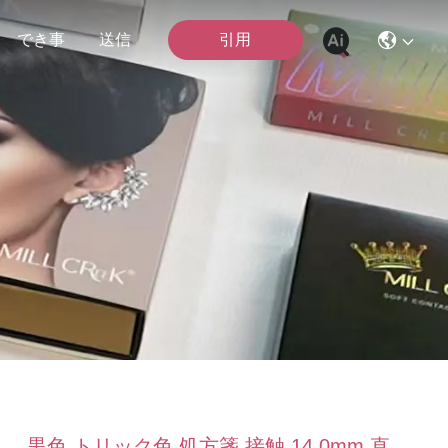
引用
でき事
送信
黒色 トリック色 処方箋 接触 14.0mm 直