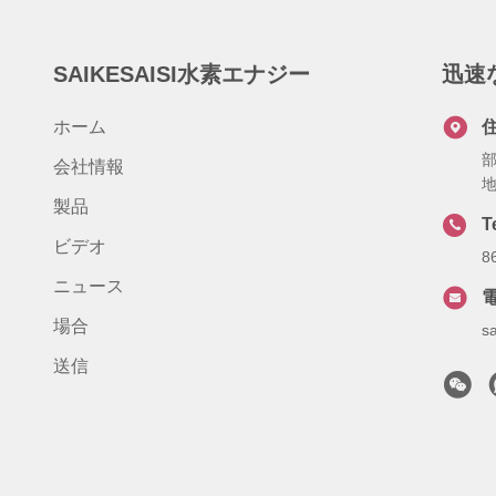
SAIKESAISI水素エナジー
迅速
ホーム
部
会社情報
地
製品
T
ビデオ
8
ニュース
場合
s
送信