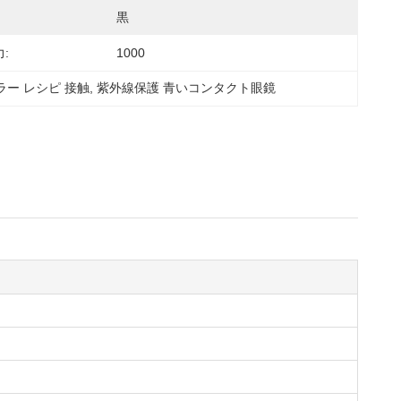
黒
:
1000
ラー レシピ 接触
, 
紫外線保護 青いコンタクト眼鏡