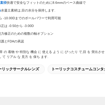
m直径
快適で安全なフィットのために8.6mmのベース曲線で
%
水凝土素材は,目の水分を保持します.
0から -10.00Dまでのボールパワーで利用可能
は -0.50から -3.00D
視力修正のための複数の軸オプション
護とFDAの承認
 の 着物 や 特別な 機会 に 使える よう に ぴったり で,目 を 突出させる 
し て リアル な 見方 を 保ち ます.
ーリックサークルレンズ
トーリックコスチュームコンタ