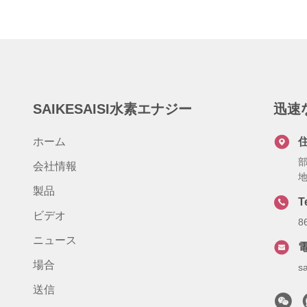
SAIKESAISI水素エナジー
迅速
ホーム
部
会社情報
地
製品
T
ビデオ
8
ニュース
場合
s
送信