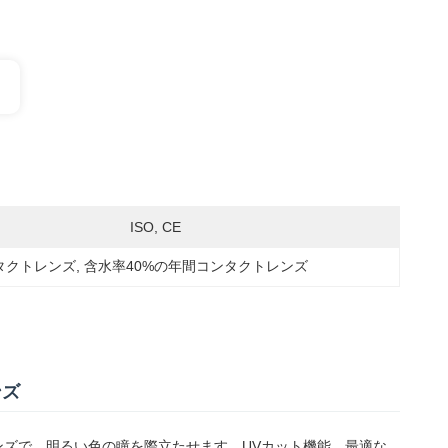
ISO, CE
タクトレンズ
, 
含水率40%の年間コンタクトレンズ
ンズ
ズで、明るい色の瞳を際立たせます。UVカット機能、最適な