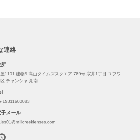
な連絡
住所
屋1101 建物5 高山タイムズスクエア 789号 宗井1丁目 ユフワ
区 チャンシャ 湖南
el
6-19311600083
電子メール
ales01@millcreeklenses.com