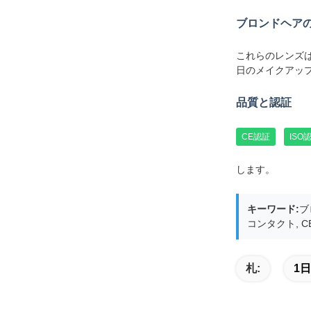
ブロンドヘア
これらのレンズ
日のメイクアッ
品質と認証
CE認証
ISO
します。
キーワード:
ブ
コンタクト, CE
札:
1