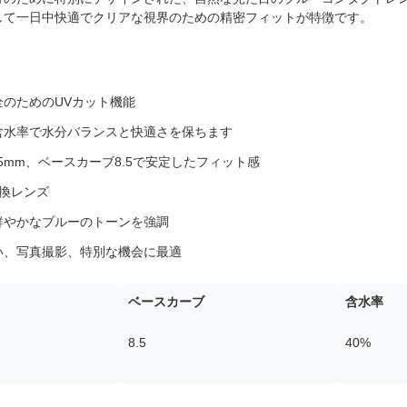
して一日中快適でクリアな視界のための精密フィットが特徴です。
全のためのUVカット機能
の含水率で水分バランスと快適さを保ちます
.5mm、ベースカーブ8.5で安定したフィット感
交換レンズ
鮮やかなブルーのトーンを強調
い、写真撮影、特別な機会に最適
ベースカーブ
含水率
8.5
40%