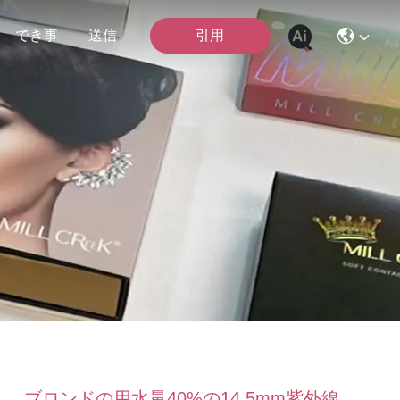
引用
でき事
送信
ブロンドの用水量40%の14.5mm紫外線