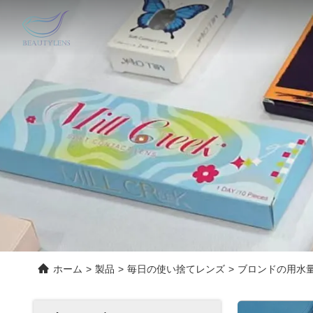
ホーム
>
製品
>
毎日の使い捨てレンズ
>
ブロンドの用水量