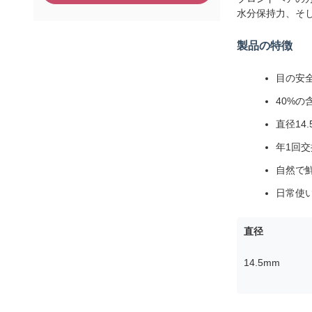
水分保持力、そ
製品の特徴
目の安
40%
直径14
年1回
自然で
日常使
直径
14.5mm