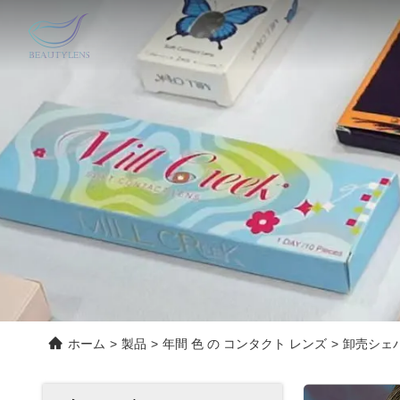
ホーム
>
製品
>
年間 色 の コンタクト レンズ
>
卸売シェ