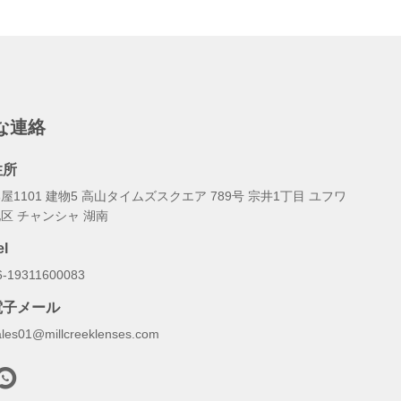
な連絡
住所
屋1101 建物5 高山タイムズスクエア 789号 宗井1丁目 ユフワ
区 チャンシャ 湖南
el
6-19311600083
電子メール
ales01@millcreeklenses.com