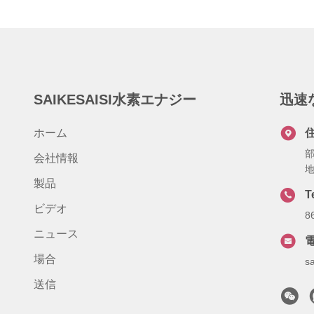
SAIKESAISI水素エナジー
迅速
ホーム
部
会社情報
地
製品
T
ビデオ
8
ニュース
場合
s
送信