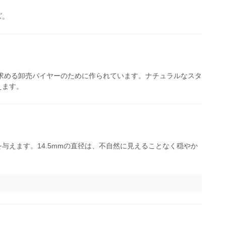
ズ。
ズを求める卸売バイヤーのために作られています。ナチュラルなスタ
えます。
えます。14.5mmの直径は、不自然に見えることなく穏やか