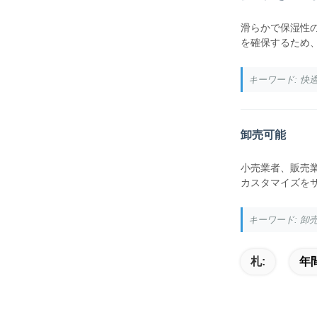
滑らかで保湿性
を確保するため
キーワード: 
卸売可能
小売業者、販売
カスタマイズを
キーワード: 
札:
年