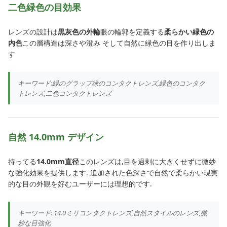
二色緑色の目効果
レンズの設計は
黒灰色の外輪
眼の輪郭を定義する
柔らかい緑色の
内色
この層構造は深さや澄み そして自然に緑色の目を作り出しま
す
キーワード:緑のグラップ緑のコンタクトレンズ,緑色のコンタク
トレンズ,二色コンタクトレンズ
自然 14.0mm デザイン
持ってる
14.0mm直径
このレンズは,目を過剰に大きくせずに微妙
な強化効果を提供します. 追加された色深さで自然で柔らかい現実
的な目の外観を好むユーザーには理想的です.
キーワード: 14.0ミリコンタクトレンズ,自然スタイルのレンズ,微
妙な目強化