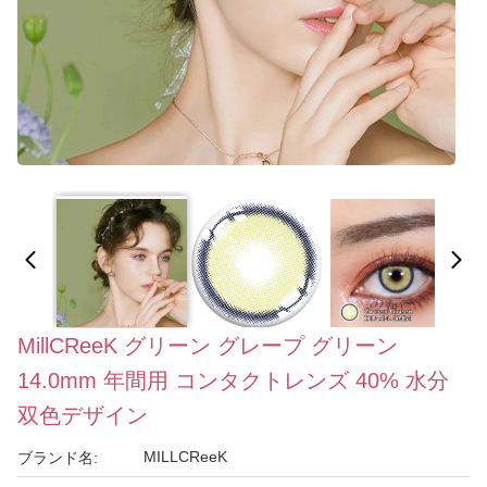
MillCReeK グリーン グレープ グリーン
14.0mm 年間用 コンタクトレンズ 40% 水分
双色デザイン
MILLCReeK
ブランド名: