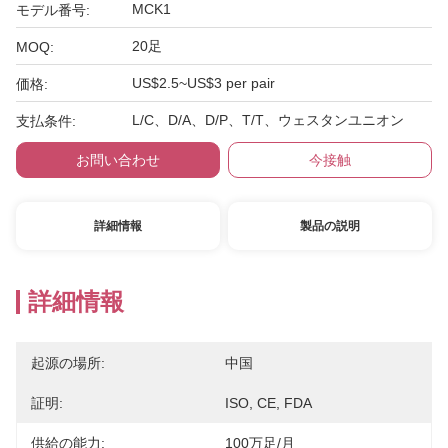
MCK1
モデル番号:
20足
MOQ:
US$2.5~US$3 per pair
価格:
L/C、D/A、D/P、T/T、ウェスタンユニオン
支払条件:
お問い合わせ
今接触
詳細情報
製品の説明
詳細情報
起源の場所:
中国
証明:
ISO, CE, FDA
供給の能力:
100万足/月