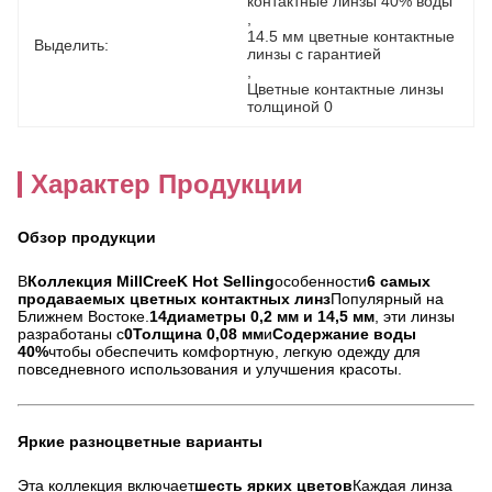
контактные линзы 40% воды
, 
14.5 мм цветные контактные 
Выделить:
линзы с гарантией
, 
Цветные контактные линзы 
толщиной 0
Характер Продукции
Обзор продукции
В
Коллекция MillCreeK Hot Selling
особенности
6 самых
продаваемых цветных контактных линз
Популярный на
Ближнем Востоке.
14диаметры 0,2 мм и 14,5 мм
, эти линзы
разработаны с
0Толщина 0,08 мм
и
Содержание воды
40%
чтобы обеспечить комфортную, легкую одежду для
повседневного использования и улучшения красоты.
Яркие разноцветные варианты
Эта коллекция включает
шесть ярких цветов
Каждая линза