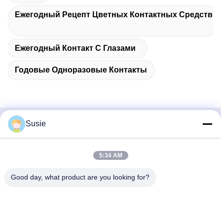
Ежегодный Рецепт Цветных Контактных Средств
Ежегодный Контакт С Глазами
Годовые Одноразовые Контакты
Susie
Быстрый контакт
Адрес
5:34 AM
Комната 1101, Здание 5, Таймс Сквер Гаошэн, № 789,
Good day, what product are you looking for?
Первая улица Чжунъи, район Юхуа, Чанша, Хунань,
Китай
Телефон