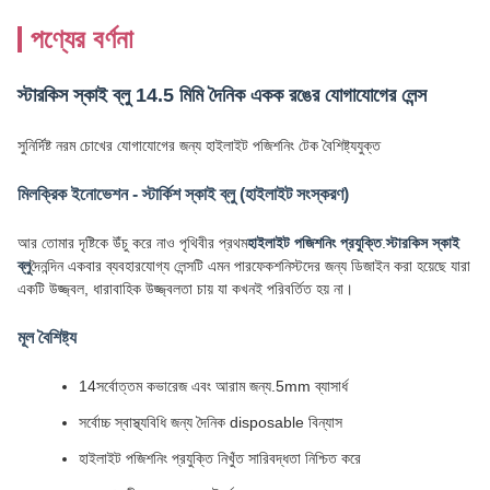
পণ্যের বর্ণনা
স্টারকিস স্কাই ব্লু 14.5 মিমি দৈনিক একক রঙের যোগাযোগের লেন্স
সুনির্দিষ্ট নরম চোখের যোগাযোগের জন্য হাইলাইট পজিশনিং টেক বৈশিষ্ট্যযুক্ত
মিলক্রিক ইনোভেশন - স্টার্কিশ স্কাই ব্লু (হাইলাইট সংস্করণ)
আর তোমার দৃষ্টিকে উঁচু করে নাও পৃথিবীর প্রথম
হাইলাইট পজিশনিং প্রযুক্তি
.
স্টারকিস স্কাই
ব্লু
দৈনন্দিন একবার ব্যবহারযোগ্য লেন্সটি এমন পারফেকশনিস্টদের জন্য ডিজাইন করা হয়েছে যারা
একটি উজ্জ্বল, ধারাবাহিক উজ্জ্বলতা চায় যা কখনই পরিবর্তিত হয় না।
মূল বৈশিষ্ট্য
14সর্বোত্তম কভারেজ এবং আরাম জন্য.5mm ব্যাসার্ধ
সর্বোচ্চ স্বাস্থ্যবিধি জন্য দৈনিক disposable বিন্যাস
হাইলাইট পজিশনিং প্রযুক্তি নিখুঁত সারিবদ্ধতা নিশ্চিত করে