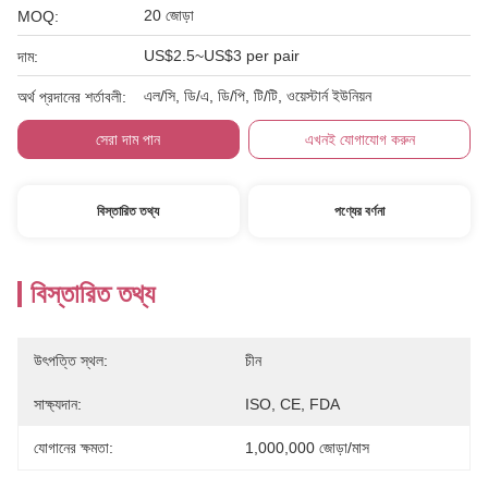
20 জোড়া
MOQ:
US$2.5~US$3 per pair
দাম:
এল/সি, ডি/এ, ডি/পি, টি/টি, ওয়েস্টার্ন ইউনিয়ন
অর্থ প্রদানের শর্তাবলী:
সেরা দাম পান
এখনই যোগাযোগ করুন
বিস্তারিত তথ্য
পণ্যের বর্ণনা
বিস্তারিত তথ্য
উৎপত্তি স্থল:
চীন
সাক্ষ্যদান:
ISO, CE, FDA
যোগানের ক্ষমতা:
1,000,000 জোড়া/মাস