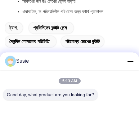
আকাশের নীল রঙ চোখের সৌন্দর্য বাড়ায়
ধারাবাহিক, অ-পরিবর্তনশীল পরিধানের জন্য যথার্থ প্রকৌশল
ট্যাগ:
প্রতিদিনের কন্টাক্ট লেন্স
দৈনন্দিন পোশাকের পরিচিতি
নষ্টযোগ্য চোখের কন্টাক্ট
Susie
দ্রুত যোগাযোগ
5:13 AM
Good day, what product are you looking for?
ঠিকানা
৫ম বিল্ডিং, ১১০১ নম্বর কক্ষ, গাওশেং টাইমস স্কোয়ার, ৭৮৯ ঝোংয়ি ১ম রোড, ইউহুয়া
জেলা, চাংশা, হুনান, চীন
টেলিফোন
86-19311600083