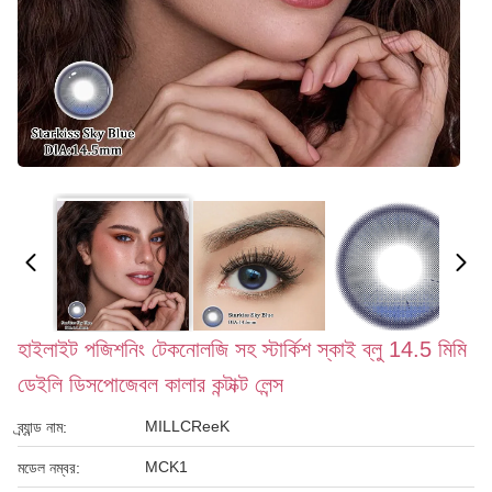
হাইলাইট পজিশনিং টেকনোলজি সহ স্টার্কিশ স্কাই ব্লু 14.5 মিমি
ডেইলি ডিসপোজেবল কালার কন্টাক্ট লেন্স
MILLCReeK
ব্র্যান্ড নাম:
MCK1
মডেল নম্বর: