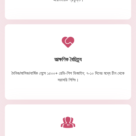
তাত্ক্ষণিক বৈচিত্র্য
দৈনিক/মাসিক/বার্ষিক লেন্সে ১৫০০+ রেডি-শিপ ডিজাইন; ৭-১০ দিনের মধ্যে চীন থেকে
সরাসরি শিপিং।