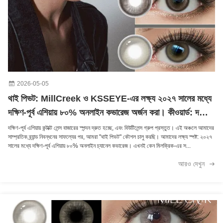
টেইলর ব্রাউন ১৪.০মিমি ব্যাসার্ধের প্রেসক্রিপশনযুক্ত রঙিন কন্টাক্ট লেন্স, চোখের জন্য প্রেসক্রিপশন
প্যাটায়া ব্লু আরামদায়ক কন্টাক্ট লেন্স, শুষ্ক চোখের জন্য, জলীয় কন্টাক্ট লেন্স, ৮.৫মিমি বেস কার্ভ
সাদা ১২ মাসের বিশেষ প্রভাব কন্টাক্ট লেন্স ১৪.৫ মিমি ব্যাস ব্লাইন্ড হোয়াইট কন্টাক্ট লেন্স
2026-05-05
থাই পিভট: MillCreek ও KSSEYE-এর লক্ষ্য ২০২৭ সালের মধ্যে
দক্ষিণ-পূর্ব এশিয়ায় ৮০% অনলাইন কভারেজ অর্জন করা। কীওয়ার্ড: দক্ষিণ-
পূর্ব এশিয়া কন্টাক্ট লেন্স
দক্ষিণ-পূর্ব এশিয়ায় কন্টাক্ট লেন্স বাজারের স্পন্দন দ্রুত হচ্ছে, এবং বিউটিলেন্স গ্রুপ প্রস্তুত। এই অঞ্চলে আমাদের
সাম্প্রতিক ব্র্যান্ড নিবন্ধনের সাফল্যের পর, আমরা "থাই পিভট" কৌশল চালু করছি। আমাদের লক্ষ্য স্পষ্ট: ২০২৭
সালের মধ্যে দক্ষিণ-পূর্ব এশিয়ায় ৮০% অনলাইন চ্যানেল কভারেজ। এখনই কেন মিলক্রিক-এর স...
আরও দেখুন