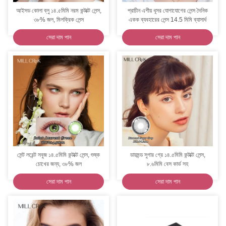
আইসড কোলা ব্লু ১৪.৫মিমি নরম কন্টাক্ট লেন্স,
প্রাচীন এশীয় ধূসর যোগাযোগের লেন্স দৈনিক
৩৮% জল, মিলক্রিক লেন্স
একক ব্যবহারের লেন্স 14.5 মিমি ব্যাসার্ধ
সেরা দাম পান
সেরা দাম পান
সেন্ট লরেন্ট সবুজ ১৪.৫মিমি কন্টাক্ট লেন্স, শুষ্ক
ডায়মন্ড সুগার গ্রে ১৪.৫মিমি কন্টাক্ট লেন্স,
চোখের জন্য, ৩৮% জল
৮.৬মিমি বেস কার্ভ সহ
সেরা দাম পান
সেরা দাম পান