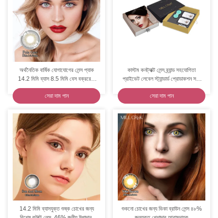
অর্থনৈতিক বার্ষিক যোগাযোগের লেন্স প্যাক
কাস্টম কনট্যাক্ট লেন্স ব্র্যান্ড সহযোগিতা
14.2 মিমি ব্যাস 8.5 মিমি বেস বক্ররেখা
প্রাইভেট লেবেল স্ট্যান্ডার্ড প্রোডাকশন সঙ্গে
3/5/6/10 জোড়া
সৃজনশীল
সেরা দাম পান
সেরা দাম পান
14.2 মিমি ব্যাসযুক্ত শুষ্ক চোখের জন্য
শুকনো চোখের জন্য ভিকা ব্রাউন লেন্স ৪৮%
বিশেষ কন্টাক্ট লেন্স, 46% জলীয় উপাদান,
জলযুক্ত পেশাদার আরামদায়ক