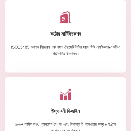
কঠোর সার্টিফিকেশন
ISO13485 গুণমান নিয়ন্ত্রণ এবং ব্যাচ ট্রেসেবিলিটির সাথে সিই এমডিআর/এফডিএ
সার্টিফাইড উৎপাদন।
উদ্ভাবনী ডিজাইন
১০০+ বার্ষিক লঞ্চ; প্যানটোন-বৈধ রং এবং বিশ্বব্যাপী প্রবণতার জন্য ৮ ঘণ্টার
আরামদায়ক প্রযুক্তি।