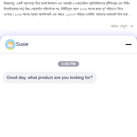
বিষয়বস্তু: একটি প্রাণবন্ত চীনা নববর্ষ উদযাপন এবং সরকারি ও একাডেমিক প্রতিনিধিদলের (টিসিংহুয়া এবং পিকিং
বিশ্ববিদ্যালয় সহ) উচ্চ-প্রোফাইল পরিদর্শনের পর, বিউটিলেন্স গ্রুপ ২০২৬ সালের জন্য পূর্ণ শক্তিতে ফিরে
এসেছে।২০২৬ সালের প্রধান আকর্ষণগুলি এক নজরে: ১,৫০০+ সক্রিয় এসকিউ: আমাদের গুদামগুলি স্টক করা
আছে ...
আরও দেখুন
Susie
দ্রুত যোগাযোগ
1:00 PM
Good day, what product are you looking for?
ঠিকানা
৫ম বিল্ডিং, ১১০১ নম্বর কক্ষ, গাওশেং টাইমস স্কোয়ার, ৭৮৯ ঝোংয়ি ১ম রোড, ইউহুয়া
জেলা, চাংশা, হুনান, চীন
টেলিফোন
86-19311600083
ই-মেইল
sales01@millcreeklenses.com