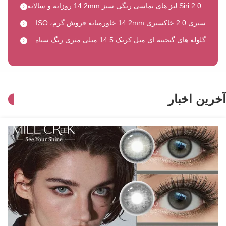
سیری 2.0 خاکستری 14.2mm خاورمیانه فروش گرم، CE & ISO گواهینامه
گلوله های گنجینه ای میل کریک 14.5 میلی متری رنگ سیاه، خاورمیانه فروشنده داغ CE ISO
مجموعه ماتچا میل کریک مدل 14.2 میلی متری طراحی رنگ قهوه ای برای عمق طبیعی
طراحی الهام گرفته از قهوه ای 14.5 میلی متری میل کریک با تابش نرم و تعادل طبیعی
طراحی الهام‌گرفته از سبز Millcreek 14.2mm، پرفروش خاورمیانه CE ISO
آخرین اخبار
لنزهای روزانه یکبار مصرف با طرح سالانه Millcreek Diamond Sugar Brown 14.5mm با رنگ قهوه ای گرم و دارای گواهینامه CE و ISO
کلئوپاترا هازل لنز های سالیانه رنگی با قطر 14.2 میلی متر و منحنی پایه 8.5 برای عمق چشم طبیعی
طراحی سالانه کهربای سیاه قطر 14.5 میلی‌متر، انحنای پایه 8.5 CE ISO
لنزهای لمسی رنگی سالیانه با 40 درصد آب، قطر 14.2 میلی متر و منحنی پایه 8.5 برای تناسب طبیعی
لنز تماسی رنگی با 40% محتوای آب، انحنای پایه 8.5، CE ISO سالانه
لنز تماسی سالانه رنگی خاکستری با 38% محتوای آب و انحنای پایه 8.5 برای راحتی در تمام طول روز
لنز تماسی طبیعی Millcreek در رنگ خاکستری شکر الماسی با 38% محتوای آب و انحنای پایه 8.5 برای استفاده سالانه با نسخه
لنز های تماسی طبیعی رنگ قهوه ای میل کریک پیر با 40 درصد آب و منحنی پایه 8.5 برای پوشیدن نسخه سالانه