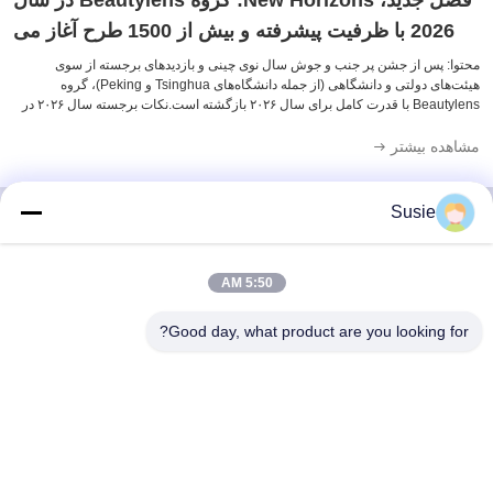
فصل جدید، New Horizons: گروه Beautylens در سال
2026 با ظرفیت پیشرفته و بیش از 1500 طرح آغاز می
شود
محتوا: پس از جشن پر جنب و جوش سال نوی چینی و بازدیدهای برجسته از سوی
هیئت‌های دولتی و دانشگاهی (از جمله دانشگاه‌های Tsinghua و Peking)، گروه
Beautylens با قدرت کامل برای سال ۲۰۲۶ بازگشته است.نکات برجسته سال ۲۰۲۶ در
یک نگاه: ۱۵۰۰+ SKU فعال: انبارهای ما آماده و مهیا برای ارسال فوری جهانی
هستند.تحقیق و ...
مشاهده بیشتر
Susie
تماس سریع
5:50 AM
Good day, what product are you looking for?
آدرس
اتاق 1101، ساختمان 5، میدان تایمز گائوشنگ، شماره 789، جاده
اول ژونگی، منطقه یوهوا، چانگشا، هونان، چین
تلفن
86-19311600083