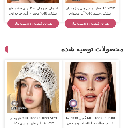
14.2mm قطر تماس های ویژه برای
لنزهای قهوه ای ویکا برای چشم های
خشکی چشم 46% آب محتوای
خشک، 48% محتوای آب، حرفه ای،
حفاظت از UV CE
راحت
بهترین قیمت رو بدست بیار
بهترین قیمت رو بدست بیار
محصولات توصیه شده
MillCreeK Puffstar گلابی 14.2mm
MillCReeK Crush Alert قهوه ای
کلینت سالیانه با 40٪ آب و منحنی
14.5mm لنز های تماسی یکبار