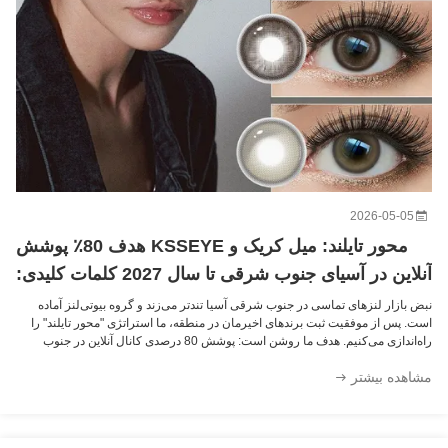
لنزهای تماسی رنگی سالانه Mill Creek Angeles N Brown با رنگ قهوه ای طبیعی نرم و اثر بزرگ کننده ملایم ساخته شده از مواد با کیفیت بالای HEMA-NVP
Angeles N Amber 14.2mm لنز های تماس با رنگ های سالیانه برای بزرگ کردن چشم طبیعی با راحتی تمام روز
2026-05-05
محور تایلند: میل کریک و KSSEYE هدف 80٪ پوشش
آنلاین در آسیای جنوب شرقی تا سال 2027 کلمات کلیدی:
لنزهای تماسی آسیای جنوب شرقی
نبض بازار لنزهای تماسی در جنوب شرقی آسیا تندتر می‌زند و گروه بیوتی‌لنز آماده
است. پس از موفقیت ثبت برندهای اخیرمان در منطقه، ما استراتژی "محور تایلند" را
راه‌اندازی می‌کنیم. هدف ما روشن است: پوشش 80 درصدی کانال آنلاین در جنوب
شرقی آسیا تا سال 2027. چرا اکنون با میل‌کریک همکاری کنیم؟ طرح‌های پیشرو: م...
مشاهده بیشتر