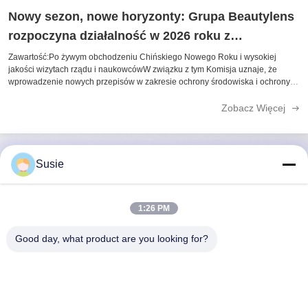
Nowy sezon, nowe horyzonty: Grupa Beautylens
rozpoczyna działalność w 2026 roku z
zwiększoną zdolnością i ponad 1500 projektami
Zawartość:Po żywym obchodzeniu Chińskiego Nowego Roku i wysokiej
jakości wizytach rządu i naukowcówW związku z tym Komisja uznaje, że
wprowadzenie nowych przepisów w zakresie ochrony środowiska i ochrony
środowiska jest konieczne. 2026 Najważniejsze wydarzenia: 1,500+
aktywnych SKU:Nasze magazyny są ...
Zobacz Więcej
Susie
Szybki kontakt
1:26 PM
Adres
Good day, what product are you looking for?
Pokój 1101, Budynek 5, Plac Gaosheng Times, nr 789
Zhongyi 1st Road, Dzielnica Yuhua, Changsha, Hunan,
Chiny
Tel.