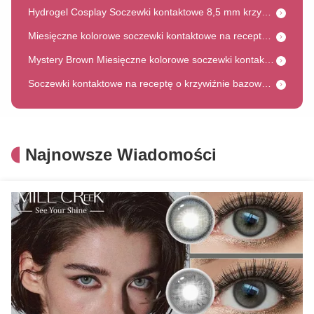
Miesięczne kolorowe soczewki kontaktowe na receptę Caramel Starlight, grubość w centrum 0,08 mm, 38% wody
Mystery Brown Miesięczne kolorowe soczewki kontaktowe 14,5 mm średnica 8,5 mm krzywa podstawy
Soczewki kontaktowe na receptę o krzywiźnie bazowej 8,5 mm i przepuszczalności tlenu 10Dk/T
14.2mm średnica Lenty kontaktowe na receptę -8.00 Moc 40% zawartość wody
Roczne soczewki kontaktowe Kosmetyczne 8,5 mm krzywa podstawy 38% zawartość wody dla makijażu
Szary 14,2 mm średnica miesięczne kolorowe soczewki kontaktowe 38% zawartość wody
Najnowsze Wiadomości
Naturalne kosmetyczne soczewki kontaktowe Millcreek soczewki 14,5 mm średnica W kolorze brązowo-szary
Soczewki kontaktowe o krzywiźnie bazowej 8,5 mm, miesięczne, kolorowe, Chicago Grey, średnica 14,2 mm, o eleganckim wyglądzie
HEMA Anime Soczewki do Oczu Kontakty Niestandardowe do Cosplay 8.5mm Krzywizna Bazowa
Roczne kolorowe soczewki kontaktowe o średnicy 14,5 mm do cosplayu, kolorowe soczewki kontaktowe, soczewki kontaktowe z mocą do cosplayu
Star Sino Ai Codzienne Soczewki Kontaktowe do Cosplayu Jednorazowe 14,5mm Średnicy
14.5mm Fioletowe soczewki kontaktowe Mochi Sky do cosplayu firmy MILL CREEK
Fioletowe soczewki Vika Daily dla suchych oczu, średnica 14,5 mm, przepuszczalność tlenu 11 Dk/t