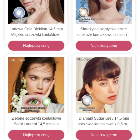
Lodowa Cola Błękitna 14,5 mm
Starożytne azjatyckie szare
Miękkie soczewki kontaktowe
soczewki kontaktowe codzienne
38%
soczewki jednorazowe średnica
Najlepszą cenę
Najlepszą cenę
14,5 mm
Zielone soczewki kontaktowe
Diamant Sugar Grey 14,5 mm
Saint Laurent 14,5 mm dla
soczewki kontaktowe z 8,6 mm
suchych oczu 38% zawartości
krzywą podstawy
Najlepszą cenę
Najlepszą cenę
wody