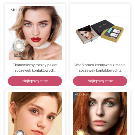
Ekonomiczny roczny pakiet
Współpraca kreatywna z marką
soczewek kontaktowych,
soczewek kontaktowych z
średnica 14.2mm, krzywizna
prywatną marką i standardową
Najlepszą cenę
Najlepszą cenę
bazowa 8.5mm, 3/5/6/10 par
produkcją