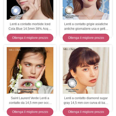
Lenti a contatto morbide Iced
Lenti a contatto grigie asiatiche
Cola Blue 14.5mm 38% Acqua
antiche giornaliere usa e getta,
Millcreek Lenses
diametro 14,5 mm
Ottenga il migliore prezzo
Ottenga il migliore prezzo
Saint Laurent Verde Lenti a
Lenti a contatto diamond sugar
contatto da 14,5 mm per occhi
gray 14,5 mm con curva di base
secchi 38% Acqua
8,6 mm
Ottenga il migliore prezzo
Ottenga il migliore prezzo