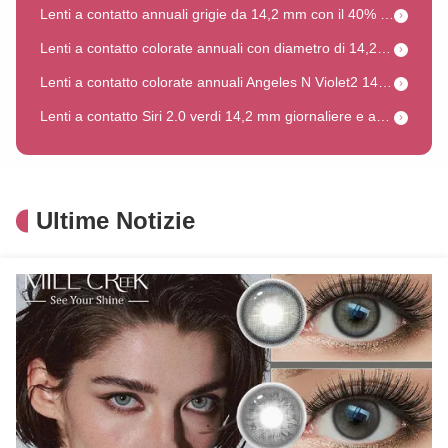
Lenti a contatto colorate annuali con diametro di 14,2 mm, 40% di contenuto d'acqua e motivo grigio ghiaccio realistico per un'esaltazione degli occhi grigio freddo
Lenti a contatto colorate annuali Angeles N Violet2 14.2mm Occhi Viola Naturali
Lenti a contatto Siri 2.0 verdi 14,2 mm giornaliere e annuali CE ISO
Siri 2.0 Grigio 14.2mm Vendita Calda in Medio Oriente, Certificato CE e ISO
Perline Millcreek Treasure 14.5mm Tono Nero, Vendita Calda Medio Oriente CE ISO
Millcreek Matcha Series Design marrone chiaro 14.2mm per una profondità naturale
Ultime Notizie
Design ispirato al marrone Millcreek 14.5mm con morbida radiosità ed equilibrio naturale
Millcreek Design ispirato al verde 14.2mm, Vendita calda in Medio Oriente CE ISO
Millcreek Diamond Sugar Brown 14,5 mm Disegno annuale Lenti usa e getta giornaliere con tono marrone caldo e certificazione CE & ISO
Lenti a contatto di colore annuale Cleopatra Hazel con diametro di 14,2 mm e curva di base di 8,5 per la profondità naturale dell'occhio
Disegno annuale di ambra nera 14,5 mm di diametro, curva di base 8,5 CE ISO
Lenti a contatto colorate annuali con 40% di contenuto d'acqua, diametro 14,2 mm e curvatura base 8,5 per una vestibilità naturale
Lenti a contatto colorate con 40% di acqua, curva di base 8.5, CE ISO Annuale