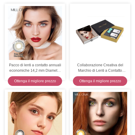
Pacco di lenti a contatto annuali
Collaborazione Creativa del
economiche 14,2 mm Diametro
Marchio di Lenti a Contatto
8,5 mm Curva di base 3/5/6/10
Personalizzate con Produzione
Ottenga il migliore prezzo
Ottenga il migliore prezzo
Standard a Marchio Privato