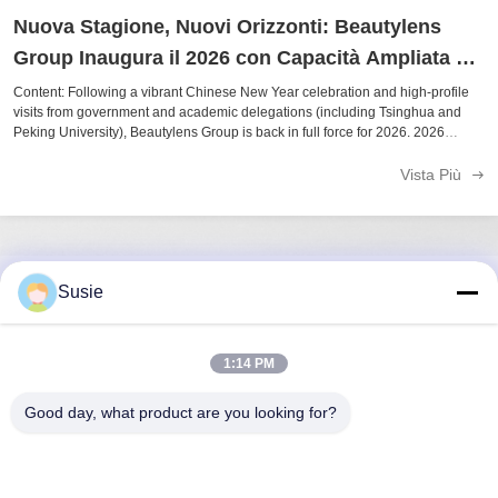
Nuova Stagione, Nuovi Orizzonti: Beautylens
Group Inaugura il 2026 con Capacità Ampliata e
Oltre 1500 Design
Content: Following a vibrant Chinese New Year celebration and high-profile
visits from government and academic delegations (including Tsinghua and
Peking University), Beautylens Group is back in full force for 2026. 2026
Highlights at a Glance: 1,500+ Active SKUs: Our warehouses are stocked and
...
Vista Più
Susie
Contatto rapido
Indirizzo
1:14 PM
Stanza 1101, Edificio 5, Gaosheng Times Square, N. 789,
Good day, what product are you looking for?
Prima Strada Zhongyi, Distretto di Yuhua, Changsha,
Hunan, Cina
Telefono