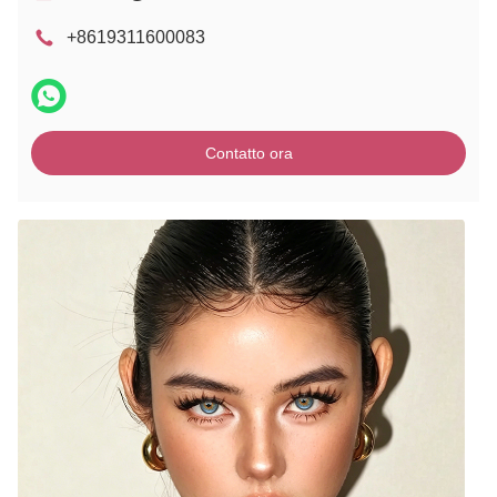
+8619311600083
Contatto ora