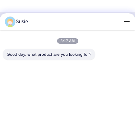
Susie
Contatto rapido
Indirizzo
3:17 AM
Stanza 1101, Edificio 5, Gaosheng Times Square, N. 789,
Good day, what product are you looking for?
Prima Strada Zhongyi, Distretto di Yuhua, Changsha,
Hunan, Cina
Telefono
86-19311600083
Email
sales01@millcreeklenses.com