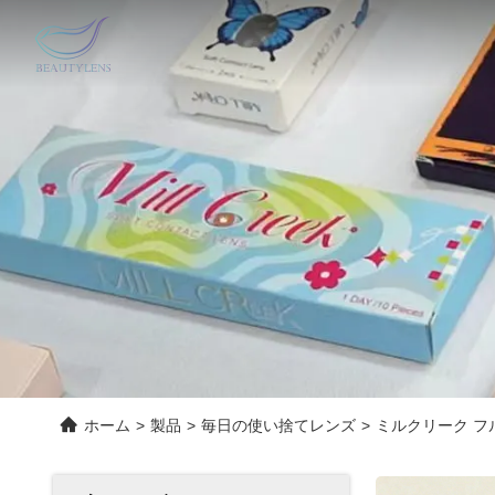
ホーム
>
製品
>
毎日の使い捨てレンズ
>
ミルクリーク フル