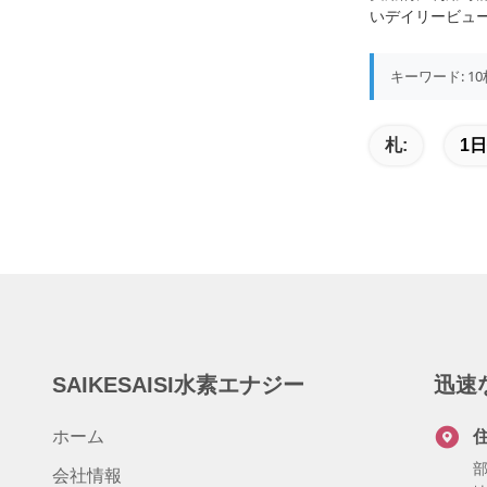
いデイリービュ
キーワード: 1
札:
1
SAIKESAISI水素エナジー
迅速
ホーム
部
会社情報