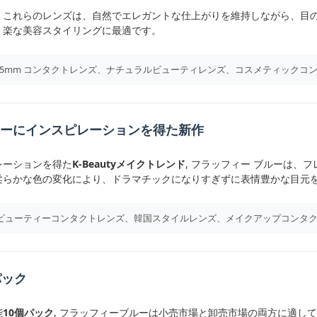
、これらのレンズは、自然でエレガントな仕上がりを維持しながら、目
、楽な美容スタイリングに最適です。
14.5mm コンタクトレンズ、ナチュラルビューティレンズ、コスメティックコ
ィーにインスピレーションを得た新作
レーションを得た
K-Beautyメイクトレンド
, フラッフィー ブルーは
柔らかな色の変化により、ドラマチックになりすぎずに表情豊かな目元
K-ビューティーコンタクトレンズ、韓国スタイルレンズ、メイクアップコンタ
パック
能
10個パック
, フラッフィーブルーは小売市場と卸売市場の両方に適し