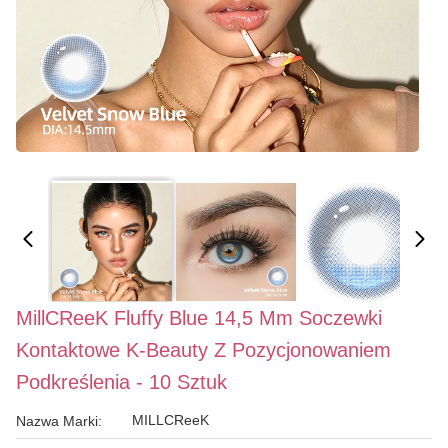
MillCReeK Fluffy Blue 14,5 Mm Soczewki
Kontaktowe K-Beauty Z Pozycjonowaniem
Podkreślenia - 10 Sztuk
MILLCReeK
Nazwa Marki: