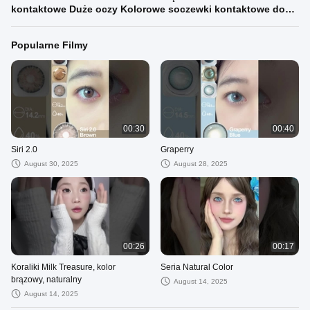
kontaktowe Duże oczy Kolorowe soczewki kontaktowe do
makijażu oczu
Popularne Filmy
00:30
00:40
Siri 2.0
Graperry
August 30, 2025
August 28, 2025
00:26
00:17
Koraliki Milk Treasure, kolor
Seria Natural Color
brązowy, naturalny
August 14, 2025
August 14, 2025