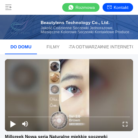
Rozmowa
Kontakt
Beautylens Technology Co., Ltd.
Jakość Codzienne Soczewki Jednorazowe,
Miesięczne Kolorowe Soczewki Kontaktowe Producent
Z Chin
DO DOMU
FILMY
LISTA ODTWARZANIA
STRONIE INTERNETO
Millcreek Nowa seria Naturalne miękkie soczewki