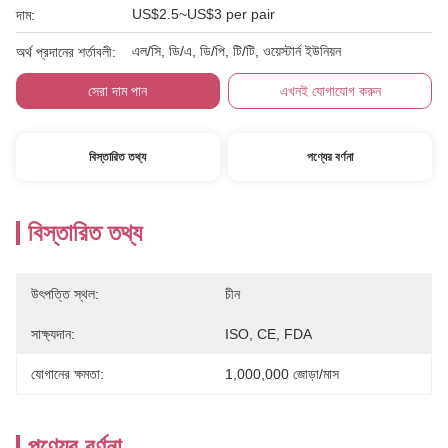
US$2.5~US$3 per pair
দাম:
এল/সি, ডি/এ, ডি/পি, টি/টি, ওয়েস্টার্ন ইউনিয়ন
অর্থ প্রদানের শর্তাবলী:
সেরা দাম পান
এখনই যোগাযোগ করুন
বিস্তারিত তথ্য
পণ্যের বর্ণনা
বিস্তারিত তথ্য
উৎপত্তি স্থল:
চীন
সাক্ষ্যদান:
ISO, CE, FDA
যোগানের ক্ষমতা:
1,000,000 জোড়া/মাস
পণ্যের বর্ণনা