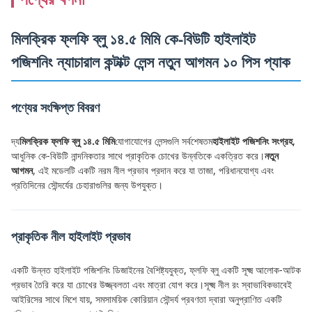
মিলক্রিক ফ্লফি ব্লু ১৪.৫ মিমি কে-বিউটি হাইলাইট
পজিশনিং ন্যাচারাল কন্টাক্ট লেন্স নতুন আগমন ১০ পিস প্যাক
পণ্যের সংক্ষিপ্ত বিবরণ
দ্য
মিলক্রিক ফ্লফি ব্লু ১৪.৫ মিমি
যোগাযোগের লেন্সগুলি সর্বশেষতম
হাইলাইট পজিশনিং সংগ্রহ
,
আধুনিক কে-বিউটি নান্দনিকতার সাথে প্রাকৃতিক চোখের উন্নতিকে একত্রিত করে।
নতুন
আগমন
, এই মডেলটি একটি নরম নীল প্রভাব প্রদান করে যা তাজা, পরিধানযোগ্য এবং
প্রতিদিনের সৌন্দর্যের চেহারাগুলির জন্য উপযুক্ত।
প্রাকৃতিক নীল হাইলাইট প্রভাব
একটি উন্নত হাইলাইট পজিশনিং ডিজাইনের বৈশিষ্ট্যযুক্ত, ফ্লফি ব্লু একটি সূক্ষ্ম আলোক-আটক
প্রভাব তৈরি করে যা চোখের উজ্জ্বলতা এবং মাত্রা যোগ করে।সূক্ষ্ম নীল রং স্বাভাবিকভাবেই
আইরিসের সাথে মিশে যায়, সমসাময়িক কোরিয়ান সৌন্দর্য প্রবণতা দ্বারা অনুপ্রাণিত একটি