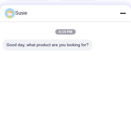
Susie
দ্রুত যোগাযোগ
6:19 PM
Good day, what product are you looking for?
ঠিকানা
৫ম বিল্ডিং, ১১০১ নম্বর কক্ষ, গাওশেং টাইমস স্কোয়ার, ৭৮৯ ঝোংয়ি ১ম রোড, ইউহুয়া
জেলা, চাংশা, হুনান, চীন
টেলিফোন
86-19311600083
ই-মেইল
sales01@millcreeklenses.com
গোপনীয়তা নীতি
|
সাইট ম্যাপ
| চীন ভালো মানের প্রতিদিনের ডিসপোজেবল লেন্স