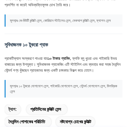
প্রদর্শিত না করেই অভিব্যক্তিমূলক চোখ তৈরি করে।
মূলশব্দঃ কে-বিউটি কন্টাক্ট লেন্স, কোরিয়ান স্টাইলের লেন্স, মেকআপ কন্টাক্ট লেন্স, ফ্যাশন লেন্স
সুবিধাজনক ১০ টুকরো প্যাক
প্রাকটিক্যাল সংস্করণে পাওয়া যায়
১০ টাকার প্যাকিং
, ফ্লফি ব্লু খুচরা এবং পাইকারি উভয়
বাজারের জন্য উপযুক্ত। সুবিধাজনক প্যাকেজিং এটি স্টাইলিশ এবং ব্যবহার করা সহজ দৈনন্দিন
সৌন্দর্য পণ্য খুঁজছেন গ্রাহকদের জন্য একটি চমৎকার বিকল্প করে তোলে।
মূলশব্দঃ ১০ টুকরো যোগাযোগ লেন্স, পাইকারি যোগাযোগ লেন্স, সৌন্দর্য যোগাযোগ লেন্স, মিলক্রিক
লেন্স
ট্যাগ:
প্রতিদিনের কন্টাক্ট লেন্স
দৈনন্দিন পোশাকের পরিচিতি
নষ্টযোগ্য চোখের কন্টাক্ট