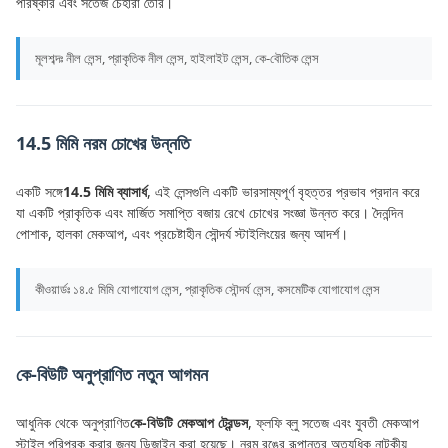
পরিষ্কার এবং সতেজ চেহারা তৈরি।
মূলশব্দঃ নীল লেন্স, প্রাকৃতিক নীল লেন্স, হাইলাইট লেন্স, কে-বৌতিক লেন্স
14.5 মিমি নরম চোখের উন্নতি
একটি সঙ্গে
14.5 মিমি ব্যাসার্ধ
, এই লেন্সগুলি একটি ভারসাম্যপূর্ণ বৃহত্তর প্রভাব প্রদান করে
যা একটি প্রাকৃতিক এবং মার্জিত সমাপ্তি বজায় রেখে চোখের সংজ্ঞা উন্নত করে। দৈনন্দিন
পোশাক, হালকা মেকআপ, এবং প্রচেষ্টাহীন সৌন্দর্য স্টাইলিংয়ের জন্য আদর্শ।
কীওয়ার্ডঃ ১৪.৫ মিমি যোগাযোগ লেন্স, প্রাকৃতিক সৌন্দর্য লেন্স, কসমেটিক যোগাযোগ লেন্স
কে-বিউটি অনুপ্রাণিত নতুন আগমন
আধুনিক থেকে অনুপ্রাণিত
কে-বিউটি মেকআপ ট্রেন্ডস
, ফ্লফি ব্লু সতেজ এবং যুবতী মেকআপ
স্টাইল পরিপূরক করার জন্য ডিজাইন করা হয়েছে। নরম রঙের রূপান্তর অত্যধিক নাটকীয়