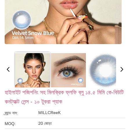
হাইলাইট পজিশনিং সহ মিলক্রিক ফ্লফি ব্লু ১৪.৫ মিমি কে-বিউটি
কনট্যাক্ট লেন্স - ১০ টুকরা প্যাক
MILLCReeK
ব্র্যান্ড নাম:
20 জোড়া
MOQ: