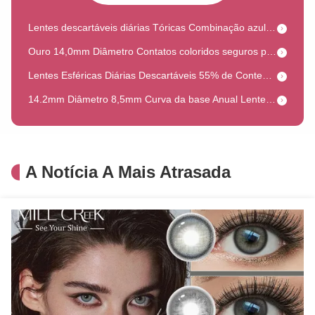
Lentes descartáveis diárias Tóricas Combinação azul e verde 14 horas Tempo de uso
Ouro 14,0mm Diâmetro Contatos coloridos seguros para Cosplay Fda Aprovados Contatos Cosplay
Lentes Esféricas Diárias Descartáveis 55% de Conteúdo de Água com Tecnologia Lacreon
14.2mm Diâmetro 8,5mm Curva da base Anual Lentes de contato descartáveis Lentes oculares Anual
Lentes de contato coloridas anuais com 40% de teor de água, diâmetro de 14,0-14,5mm, Lentes Millcreek
Lentes de Contato Coloridas Descartáveis Anuais Macias 2 Peças Lentes de Contato Anuais com Graduação
Lentes de contato cosplay de 22mm de diâmetro, certificadas pela CE, seguras e confortáveis, Lentes Millcreek
A Notícia A Mais Atrasada
Lentes de Contato Diários Estilo Minimalista 1 Dia Olhos Diários Lentes Macias Millcreek
Lentes de contato coloridas azul e roxo anuais, curva base 8.4-8.8mm, confortáveis
Práticas lentes de uso único profissionais de 55% de água
Lentes de Contato Coloridas Tórica Cinza Shimmer Diâmetro 14,0mm Com 38% de Conteúdo de Água
Lentes de Contato Coloridas Anuais Descartáveis 0.00~-8.00 Potência de Prescrição Diâmetro de 14.5mm
Lentes de Contato Coloridas de Moda com Graduação 38% de Conteúdo de Água HEMA com Alta Permeabilidade ao Oxigênio