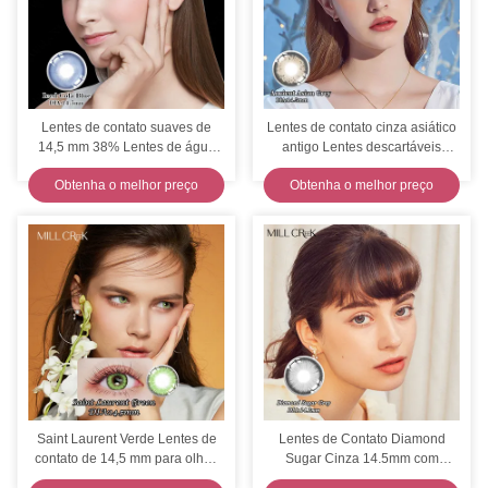
Lentes de contato suaves de
Lentes de contato cinza asiático
14,5 mm 38% Lentes de água
antigo Lentes descartáveis
Millcreek
diárias 14,5 mm de diâmetro
Obtenha o melhor preço
Obtenha o melhor preço
Saint Laurent Verde Lentes de
Lentes de Contato Diamond
contato de 14,5 mm para olhos
Sugar Cinza 14.5mm com
secos 38% Água
Curva Base 8.6mm