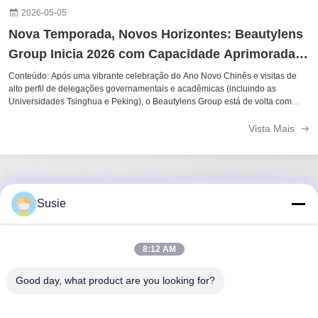
2026-05-05
Nova Temporada, Novos Horizontes: Beautylens
Group Inicia 2026 com Capacidade Aprimorada e
Mais de 1500 Designs
Conteúdo: Após uma vibrante celebração do Ano Novo Chinês e visitas de
alto perfil de delegações governamentais e acadêmicas (incluindo as
Universidades Tsinghua e Peking), o Beautylens Group está de volta com
força total para 2026. Destaques de 2026 em Resumo: Mais de 1.500 SKUs
Ativos: Nossos ...
Vista Mais
Susie
Contato rápido
Endereço
8:12 AM
Sala 1101, Edifício 5, Gaosheng Times Square, n.o 789
Good day, what product are you looking for?
Zhongyi 1st Road, distrito de Yuhua, Changsha, Hunan,
China