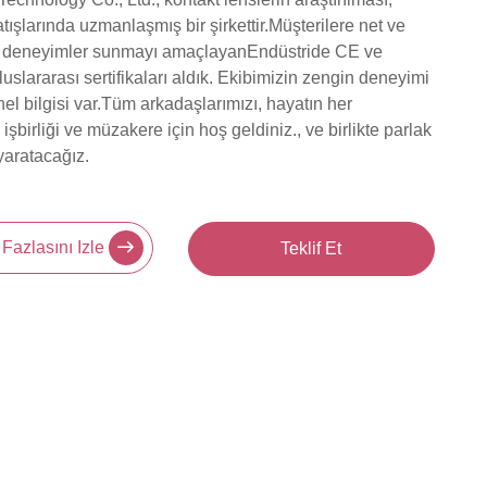
atışlarında uzmanlaşmış bir şirkettir.Müşterilere net ve
l deneyimler sunmayı amaçlayanEndüstride CE ve
slararası sertifikaları aldık. Ekibimizin zengin deneyimi
el bilgisi var.Tüm arkadaşlarımızı, hayatın her
işbirliği ve müzakere için hoş geldiniz., ve birlikte parlak
yaratacağız.
Fazlasını Izle
Teklif Et