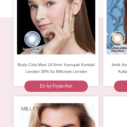
Buzlu Cola Mavi 14.5mm Yumuşak Kontakt
Antik As
Lensleri 38% Su Millcreek Lensleri
Kull
En İyi Fiyatı Alın