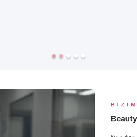
BIZI
Beauty
Beautylens T