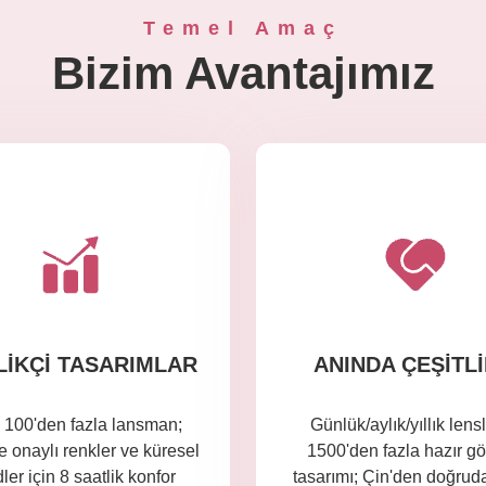
Temel Amaç
Bizim Avantajımız
LIKÇI TASARIMLAR
ANINDA ÇEŞITLI
 100'den fazla lansman;
Günlük/aylık/yıllık lens
 onaylı renkler ve küresel
1500'den fazla hazır gö
dler için 8 saatlik konfor
tasarımı; Çin'den doğrud