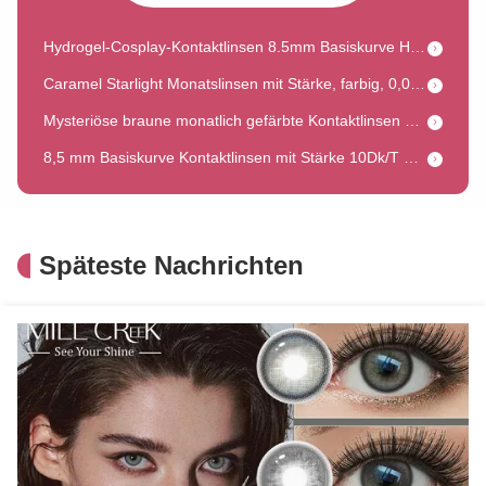
Hydrogel-Cosplay-Kontaktlinsen 8.5mm Basiskurve Hochpräzision Millcreek-Linsen
Caramel Starlight Monatslinsen mit Stärke, farbig, 0,08 mm Mittendicke, 38 % Wasser
Mysteriöse braune monatlich gefärbte Kontaktlinsen 14,5 mm Durchmesser 8,5 mm Basiskurve
8,5 mm Basiskurve Kontaktlinsen mit Stärke 10Dk/T Sauerstoffdurchlässigkeit
14.2mm Durchmesser Kontaktlinsen -8.00 Leistung 40% Wassergehalt
Jahreskosmetiklinsen mit 8,5 mm Basiskurve und 38 % Wassergehalt für Make-up
Grau 14,2 mm Durchmesser Monatsfarbige Kontaktlinsen 38 % Wassergehalt
Späteste Nachrichten
Natürliche kosmetische Kontaktlinsen Millcreek Linsen 14,5 mm Durchmesser in braun-grauer Farbe
8.5mm Basiskurve Kontaktlinsen Monatslinsen farbig Chicago Grau 14.2mm Durchmesser mit elegantem Design
HEMA Anime Kontaktlinsen Benutzerdefinierte Kontaktlinsen für Cosplay 8,5 mm Basiskurve
14.5mm Durchmesser Jährliche farbige Kontaktlinsen Cosplay Farbige Kontakte Rezept Cosplay
Star Sino Ai tägliche Cosplay Kontaktlinsen Einweg 14,5 mm Durchmesser
14.5mm Mochi Sky Purple Cosplay Kontaktlinsen von MILL CREEK