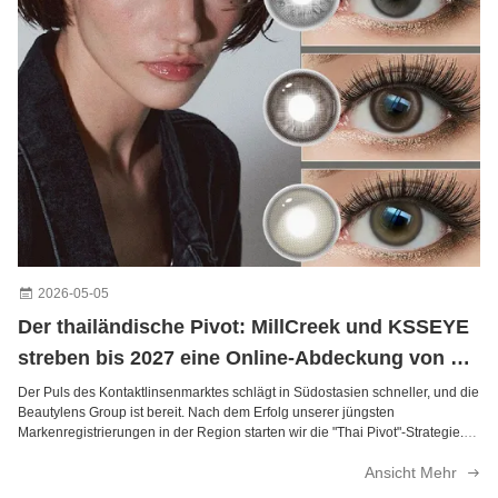
Vika Purple Tageslinsen für trockene Augen 14,5 mm Durchmesser 11Dk/T Sauerstoffdurchlässigkeit
MILL CREEK Verbandkontaktlinsen mit 40% Wassergehalt, 14,5 mm Durchmesser für die jährliche therapeutische Anwendung
Silas Lady Green 14,2 mm Tageslinsen mit Stärke
Millcreek Angeles N Ash Graue farbige Kontaktlinsen mit 8,5 mm Basiskurve und Grau- und Haselnuss-Untertönen für den täglichen Einmalgebrauch
Weiche kosmetische Augenkontakte Grüne kosmetische Kontaktlinsen 14,2 mm Durchmesser
Goldgelbe Anime-Kontaktlinsen Weich 8.6mm Basiskurve mit vielseitigem Styling
2026-05-05
Der thailändische Pivot: MillCreek und KSSEYE
streben bis 2027 eine Online-Abdeckung von 80
% in Südostasien an. Schlüsselwörter:
Der Puls des Kontaktlinsenmarktes schlägt in Südostasien schneller, und die
Beautylens Group ist bereit. Nach dem Erfolg unserer jüngsten
Kontaktlinsen aus Südostasien
Markenregistrierungen in der Region starten wir die "Thai Pivot"-Strategie.
Unser Ziel ist klar: 80% Abdeckung des Online-Kanals in Südostasien bis
Ansicht Mehr
2027. Warum ...