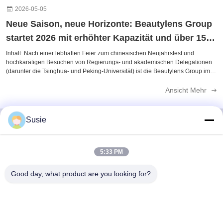
2026-05-05
Neue Saison, neue Horizonte: Beautylens Group
startet 2026 mit erhöhter Kapazität und über 1500
Designs
Inhalt: Nach einer lebhaften Feier zum chinesischen Neujahrsfest und
hochkarätigen Besuchen von Regierungs- und akademischen Delegationen
(darunter die Tsinghua- und Peking-Universität) ist die Beautylens Group im
Jahr 2026 wieder voll einsatzfähig. Highlights 2026 im Überblick: 1.500+
aktive SKUs: ...
Ansicht Mehr
Susie
Schnelle Kontaktaufnahme
5:33 PM
Good day, what product are you looking for?
Adresse
Raum 1101, Gebäude 5, Gaosheng Times Square, Nr. 789
Zhongyi 1st Road, Bezirk Yuhua, Changsha, Hunan, China
Telefon