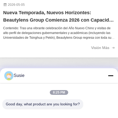
2026-05-05
Nueva Temporada, Nuevos Horizontes:
Beautylens Group Comienza 2026 con Capacidad
Mejorada y Más de 1500 Diseños
Contenido: Tras una vibrante celebración del Año Nuevo Chino y visitas de
alto perfil de delegaciones gubernamentales y académicas (incluyendo las
Universidades de Tsinghua y Pekín), Beautylens Group regresa con toda su
fuerza para 2026. Lo más destacado de 2026 de un vistazo: Más de 1.500
SKUs ...
Visión Más
Susie
Contacto rápido
Dirección
8:25 PM
Habitación 1101, Edificio 5, Plaza Gaosheng Times, No. 789,
Good day, what product are you looking for?
1ra Carretera Zhongyi, Distrito de Yuhua, Changsha, Hunan,
China