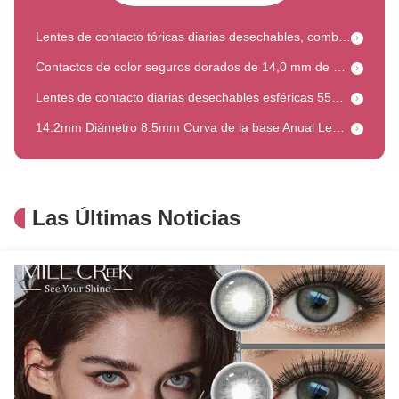
Lentes de contacto tóricas diarias desechables, combinación azul y verde, 14 horas de uso
Contactos de color seguros dorados de 14,0 mm de diámetro para cosplay, aprobados por la FDA
Lentes de contacto diarias desechables esféricas 55% contenido de agua con tecnología Lacreon
14.2mm Diámetro 8.5mm Curva de la base Anual Lentes de contacto desechables Lentes oculares Anual
Lentes de contacto de color anuales con 40% de contenido de agua, diámetro 14.0-14.5mm, Lentes Millcreek
Lentes de contacto de color desechables de 2 piezas anuales Lentes de contacto de prescripción anual
Lentes de contacto Cosplay de 22 mm de diámetro Certificado de seguridad confortable Lentes Millcreek
Las Últimas Noticias
Lentes de contacto diarias estilo minimalista de 1 día, contactos oculares blandos Millcreek
Contactos de color azul y púrpura Anual 8.4-8.8 mm Curva de base Cómodo
Lentes desechables para uso diario con contenido de agua de 55%
Lentes de contacto de color dorico gris brillante de 14,0 mm de diámetro con un contenido de agua del 38%
Lentes de contacto desechables de color anuales 0,00 ~ 8,00 Prescripción de potencia 14,5 mm de diámetro
Lentes de contacto de moda con receta de color 38% de contenido de agua HEMA con alta permeabilidad al oxígeno