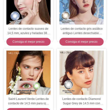
Lentes de contacto suaves de
Lentes de contacto gris asiático
14,5 mm, azules y heladas 38%
antiguo Lentes desechables
Lentes de agua Millcreek
diarias 14,5 mm de diámetro
Consiga el mejor precio
Consiga el mejor precio
Saint Laurent Verde Lentes de
Lentes de contacto Diamond
contacto de 14,5 mm para ojos
Sugar Grey de 14.5 mm con
secos 38% de agua
curva base de 8.6 mm