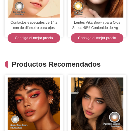
Contactos especiales de 14,2
Lentes Vika Brown para Ojos
mm de diámetro para ojos
Secos 48% Contenido de Agua
secos, 46% de contenido de
Profesionales Cómodos
Consiga el mejor precio
Consiga el mejor precio
agua, protección UV, CE
Productos Recomendados