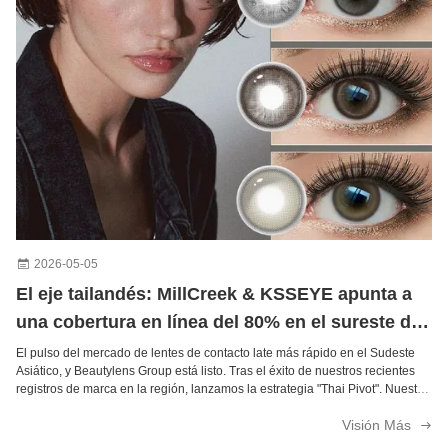
Lentes de contacto diarias de 14.5 mm de diámetro, Melocotón Néctar, Millcreek Lenses, con material HEMA
Lentes desechables diarios marrones grises, alto nivel de comodidad, diámetro de 14.2 mm
Maquillaje Lentes de contacto cosméticos de color Lentes de contacto cosméticos de prescripción 14.5 mm de diámetro
Taylor Brown 14,0 mm de diámetro Lentes de contacto de color con receta
Lentes de contacto cómodas azules Pattaya para ojos secos Lentes de contacto hidratantes Curva base de 8,5 mm
Blanco 12 meses Lentes de contacto de efecto especial de 14,5 mm de diámetro Lentes de contacto blancas ciegas
2026-05-05
El eje tailandés: MillCreek & KSSEYE apunta a
una cobertura en línea del 80% en el sureste de
Asia para 2027 Palabras clave: Lentes de
El pulso del mercado de lentes de contacto late más rápido en el Sudeste
Asiático, y Beautylens Group está listo. Tras el éxito de nuestros recientes
contacto del sudeste de Asia
registros de marca en la región, lanzamos la estrategia "Thai Pivot". Nuestro
objetivo es claro: 80% de cobertura del canal en línea en el Sudeste Asi...
Visión Más