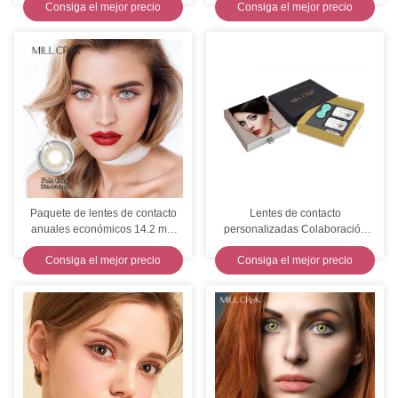
Consiga el mejor precio
Consiga el mejor precio
Paquete de lentes de contacto
Lentes de contacto
anuales económicos 14.2 mm
personalizadas Colaboración
Diámetro 8.5 mm Curva de base
de marca creativa con
Consiga el mejor precio
Consiga el mejor precio
3/5/6/10 Parejas
producción estándar de etiqueta
privada