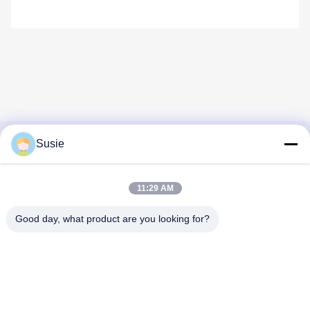
Susie
Contacto rápido
Dirección
11:29 AM
Habitación 1101, Edificio 5, Plaza Gaosheng Times, No. 789,
Good day, what product are you looking for?
1ra Carretera Zhongyi, Distrito de Yuhua, Changsha, Hunan,
China
Teléfono
86-19311600083
Email