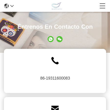
Éntrenos En Contacto Con
86-19311600083
