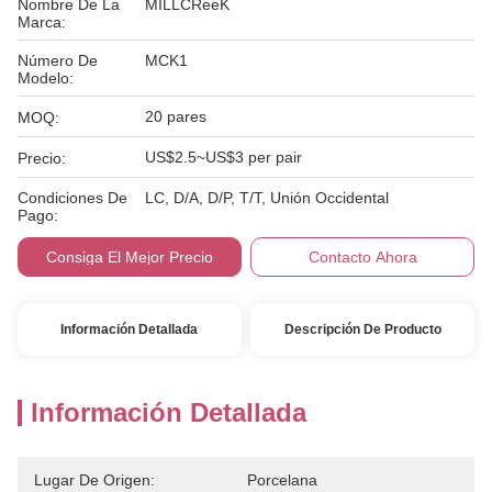
Nombre De La
MILLCReeK
Marca:
Número De
MCK1
Modelo:
20 pares
MOQ:
US$2.5~US$3 per pair
Precio:
Condiciones De
LC, D/A, D/P, T/T, Unión Occidental
Pago:
Consiga El Mejor Precio
Contacto Ahora
Información Detallada
Descripción De Producto
Información Detallada
Lugar De Origen:
Porcelana