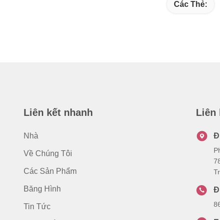
Các Thẻ:
Liên kết nhanh
Liên
Nhà
Đ
P
Về Chúng Tôi
7
Các Sản Phẩm
T
Băng Hình
Đ
8
Tin Tức