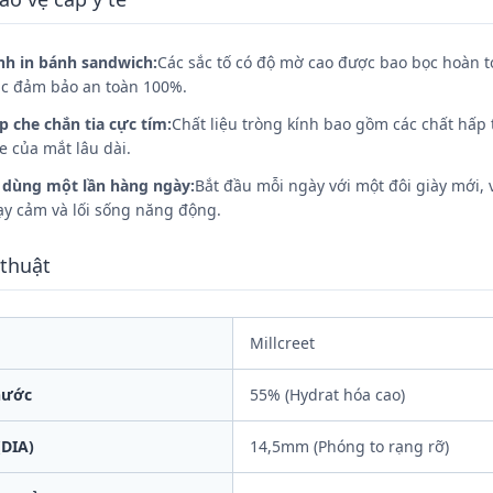
nh in bánh sandwich:
Các sắc tố có độ mờ cao được bao bọc hoàn t
c đảm bảo an toàn 100%.
p che chắn tia cực tím:
Chất liệu tròng kính bao gồm các chất hấp 
e của mắt lâu dài.
 dùng một lần hàng ngày:
Bắt đầu mỗi ngày với một đôi giày mới, 
y cảm và lối sống năng động.
 thuật
Millcreet
nước
55% (Hydrat hóa cao)
(DIA)
14,5mm (Phóng to rạng rỡ)