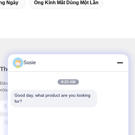
àng Ngày
Ống Kính Mắt Dùng Một Lần
Susie
Thông tin của chúng tôi
9:25 AM
Đăng ký bản tin của chúng tôi để được giảm giá và nhiều hơn
nữa.
Good day, what product are you looking 
for?