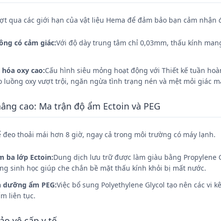
ợt qua các giới hạn của vật liệu Hema để đảm bảo bạn cảm nhận 
ông có cảm giác:
Với độ dày trung tâm chỉ 0,03mm, thấu kính mang 
 hóa oxy cao:
Cấu hình siêu mỏng hoạt động với Thiết kế tuần hoà
o luồng oxy vượt trội, ngăn ngừa tình trạng nén và mệt mỏi giác m
nâng cao: Ma trận độ ẩm Ectoin và PEG
ể đeo thoải mái hơn 8 giờ, ngay cả trong môi trường có máy lạnh.
 ba lớp Ectoin:
Dung dịch lưu trữ được làm giàu bằng Propylene Gl
g sinh học giúp che chắn bề mặt thấu kính khỏi bị mất nước.
n dưỡng ẩm PEG:
Việc bổ sung Polyethylene Glycol tạo nên các vi
ẩm liên tục.
ảo vệ cấp y tế