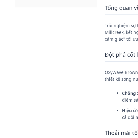
Tổng quan v
Trải nghiệm sự 
Millcreek, kết
cảm giác" tối ưu
Đột phá cốt 
OxyWave Brown c
thiết kế sóng n
Chống x
điểm sá
Hiệu ứ
cả đôi 
Thoải mái t