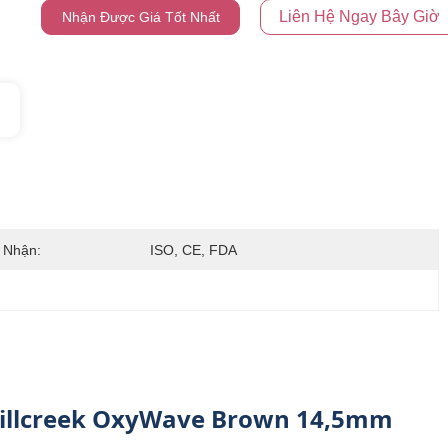
Liên Hệ Ngay Bây Giờ
Nhận Được Giá Tốt Nhất
 Nhận:
ISO, CE, FDA
Millcreek OxyWave Brown 14,5mm