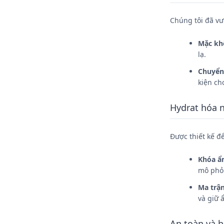
Chúng tôi đã vư
Mặc kh
lạ.
Chuyển
kiện ch
Hydrat hóa 
Được thiết kế đ
Khóa ẩm
mô phỏn
Ma trậ
và giữ 
An toàn và b