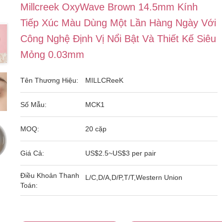
Millcreek OxyWave Brown 14.5mm Kính
Tiếp Xúc Màu Dùng Một Lần Hàng Ngày Với
Công Nghệ Định Vị Nổi Bật Và Thiết Kế Siêu
Mỏng 0.03mm
Tên Thương Hiệu:
MILLCReeK
Số Mẫu:
MCK1
MOQ:
20 cặp
Giá Cả:
US$2.5~US$3 per pair
Điều Khoản Thanh
L/C,D/A,D/P,T/T,Western Union
Toán: