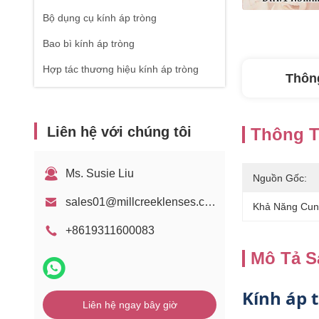
Bộ dụng cụ kính áp tròng
Bao bì kính áp tròng
Hợp tác thương hiệu kính áp tròng
Thông
Liên hệ với chúng tôi
Thông Ti
Ms. Susie Liu
Nguồn Gốc:
sales01@millcreeklenses.com
Khả Năng Cun
+8619311600083
Mô Tả 
Kính áp 
Liên hệ ngay bây giờ