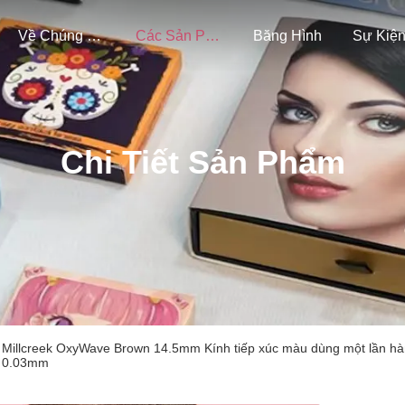
Về Chúng Tôi
Các Sản Phẩm
Băng Hình
Sự Kiệ
Chi Tiết Sản Phẩm
Millcreek OxyWave Brown 14.5mm Kính tiếp xúc màu dùng một lần hàng
0.03mm