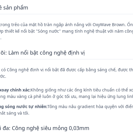
ề sản phẩm
trong trẻo của mặt hồ tràn ngập ánh nắng với OxyWave Brown. Ống
 hợp thiết kế nổi bật "Sóng nước" mang tính nghệ thuật với năm 
.
lõi: Làm nổi bật công nghệ định vị
ó Công nghệ định vị nổi bật đã được cấp bằng sáng chế, được thiế
ước.
oay chính xác:
Không giống như các ống kính tiêu chuẩn có thể x
ng màu vàng cà phê luôn ở góc tối ưu, mang lại hiệu ứng lung li
ng sóng nước tự nhiên:
Tông màu nâu gradient hòa quyện với điểm
mắt sáng và tối.
ối đa: Công nghệ siêu mỏng 0,03mm