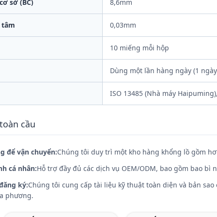
ơ sở (BC)
8,6mm
g tâm
0,03mm
10 miếng mỗi hộp
Dùng một lần hàng ngày (1 ngày
ISO 13485 (Nhà máy Haipuming),
 toàn cầu
g để vận chuyển:
Chúng tôi duy trì một kho hàng khổng lồ gồm hơ
nh cá nhân:
Hỗ trợ đầy đủ các dịch vụ OEM/ODM, bao gồm bao bì nh
đăng ký:
Chúng tôi cung cấp tài liệu kỹ thuật toàn diện và bản sao 
địa phương.