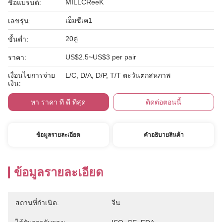
MILLCReeK
ชื่อแบรนด์:
เอ็มซีเค1
เลขรุ่น:
20คู่
ขั้นต่ำ:
US$2.5~US$3 per pair
ราคา:
เงื่อนไขการจ่าย
L/C, D/A, D/P, T/T ตะวันตกสหภาพ
เงิน:
หา ราคา ที่ ดี ที่สุด
ติดต่อตอนนี้
ข้อมูลรายละเอียด
คําอธิบายสินค้า
ข้อมูลรายละเอียด
สถานที่กำเนิด:
จีน