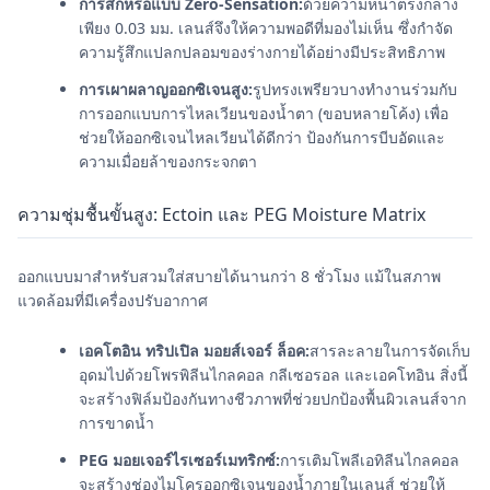
การสึกหรอแบบ Zero-Sensation:
ด้วยความหนาตรงกลาง
เพียง 0.03 มม. เลนส์จึงให้ความพอดีที่มองไม่เห็น ซึ่งกำจัด
ความรู้สึกแปลกปลอมของร่างกายได้อย่างมีประสิทธิภาพ
การเผาผลาญออกซิเจนสูง:
รูปทรงเพรียวบางทำงานร่วมกับ
การออกแบบการไหลเวียนของน้ำตา (ขอบหลายโค้ง) เพื่อ
ช่วยให้ออกซิเจนไหลเวียนได้ดีกว่า ป้องกันการบีบอัดและ
ความเมื่อยล้าของกระจกตา
ความชุ่มชื้นขั้นสูง: Ectoin และ PEG Moisture Matrix
ออกแบบมาสำหรับสวมใส่สบายได้นานกว่า 8 ชั่วโมง แม้ในสภาพ
แวดล้อมที่มีเครื่องปรับอากาศ
เอคโตอิน ทริปเปิล มอยส์เจอร์ ล็อค:
สารละลายในการจัดเก็บ
อุดมไปด้วยโพรพิลีนไกลคอล กลีเซอรอล และเอคโทอิน สิ่งนี้
จะสร้างฟิล์มป้องกันทางชีวภาพที่ช่วยปกป้องพื้นผิวเลนส์จาก
การขาดน้ำ
PEG มอยเจอร์ไรเซอร์เมทริกซ์:
การเติมโพลีเอทิลีนไกลคอล
จะสร้างช่องไมโครออกซิเจนของน้ำภายในเลนส์ ช่วยให้