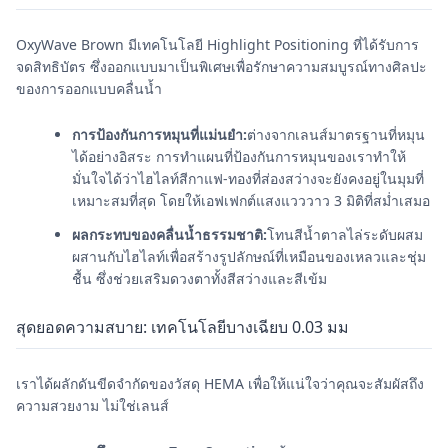
OxyWave Brown มีเทคโนโลยี Highlight Positioning ที่ได้รับการ
จดสิทธิบัตร ซึ่งออกแบบมาเป็นพิเศษเพื่อรักษาความสมบูรณ์ทางศิลปะ
ของการออกแบบคลื่นน้ำ
การป้องกันการหมุนที่แม่นยำ:
ต่างจากเลนส์มาตรฐานที่หมุน
ได้อย่างอิสระ การทำแผนที่ป้องกันการหมุนของเราทำให้
มั่นใจได้ว่าไฮไลท์สีกาแฟ-ทองที่ส่องสว่างจะยังคงอยู่ในมุมที่
เหมาะสมที่สุด โดยให้เอฟเฟกต์แสงแวววาว 3 มิติที่สม่ำเสมอ
ผลกระทบของคลื่นน้ำธรรมชาติ:
โทนสีน้ำตาลไล่ระดับผสม
ผสานกับไฮไลท์เพื่อสร้างรูปลักษณ์ที่เหมือนของเหลวและชุ่ม
ชื้น ซึ่งช่วยเสริมดวงตาทั้งสีสว่างและสีเข้ม
สุดยอดความสบาย: เทคโนโลยีบางเฉียบ 0.03 มม
เราได้ผลักดันขีดจำกัดของวัสดุ HEMA เพื่อให้แน่ใจว่าคุณจะสัมผัสถึง
ความสวยงาม ไม่ใช่เลนส์