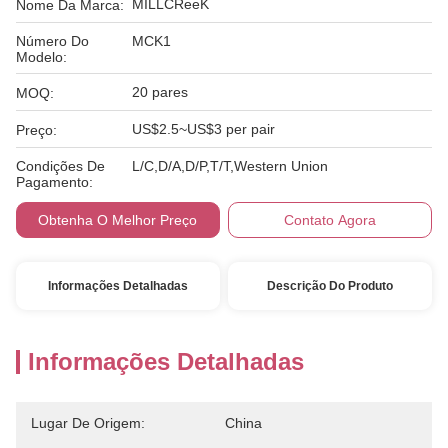
MILLCReeK
Nome Da Marca:
Número Do
MCK1
Modelo:
20 pares
MOQ:
US$2.5~US$3 per pair
Preço:
Condições De
L/C,D/A,D/P,T/T,Western Union
Pagamento:
Obtenha O Melhor Preço
Contato Agora
Informações Detalhadas
Descrição Do Produto
Informações Detalhadas
Lugar De Origem:
China