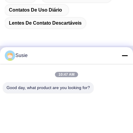
Contatos De Uso Diário
Lentes De Contato Descartáveis
Susie
Contato rápido
Endereço
10:47 AM
Sala 1101, Edifício 5, Gaosheng Times Square, n.o 789
Good day, what product are you looking for?
Zhongyi 1st Road, distrito de Yuhua, Changsha, Hunan,
China
Telefone
86-19311600083
E-mail