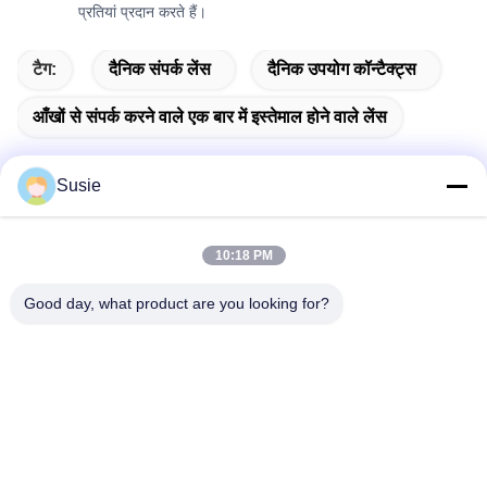
प्रतियां प्रदान करते हैं।
टैग:
दैनिक संपर्क लेंस
दैनिक उपयोग कॉन्टैक्ट्स
आँखों से संपर्क करने वाले एक बार में इस्तेमाल होने वाले लेंस
Susie
त्वरित संपर्क
10:18 PM
Good day, what product are you looking for?
पता
कक्ष 1101, भवन 5, गाओशेंग टाइम्स स्क्वायर, नंबर 789 झोंगी 1st रोड,
युहुआ जिला, चांगशा, हुनान, चीन
टेलीफोन
86-19311600083
ईमेल