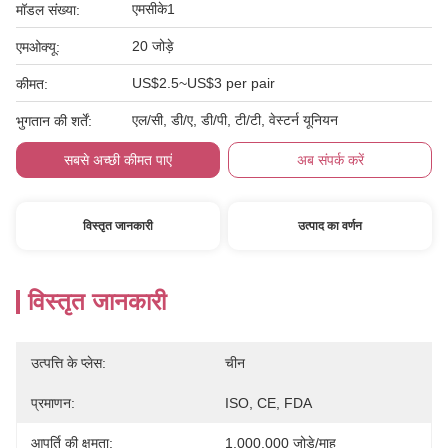
एमसीके1
मॉडल संख्या:
20 जोड़े
एमओक्यू:
US$2.5~US$3 per pair
कीमत:
एल/सी, डी/ए, डी/पी, टी/टी, वेस्टर्न यूनियन
भुगतान की शर्तें:
सबसे अच्छी कीमत पाएं
अब संपर्क करें
विस्तृत जानकारी
उत्पाद का वर्णन
विस्तृत जानकारी
उत्पत्ति के प्लेस:
चीन
प्रमाणन:
ISO, CE, FDA
आपूर्ति की क्षमता:
1,000,000 जोड़े/माह