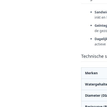
Sandwi
inkt en
Geïnte
de gezo
Dageli
actieve 
Technische s
Merken
Watergehalt
Diameter (DI
Basiscurve (B