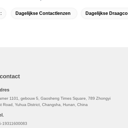
:
Dagelijkse Contactlenzen
Dagelijkse Draagco
 contact
dres
amer 1101, gebouw 5, Gaosheng Times Square, 789 Zhongyi
st Road, Yuhua District, Changsha, Hunan, China
l.
6-19311600083