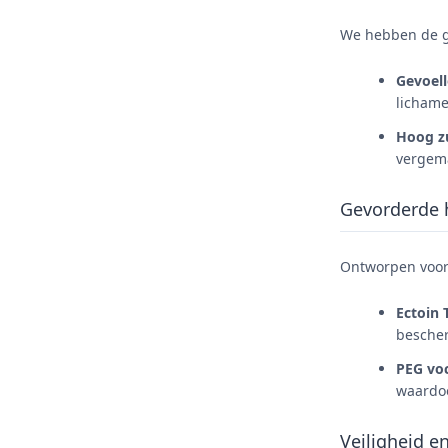
We hebben de gr
Gevoell
lichame
Hoog z
vergema
Gevorderde h
Ontworpen voor 
Ectoin 
bescher
PEG vo
waardoo
Veiligheid 