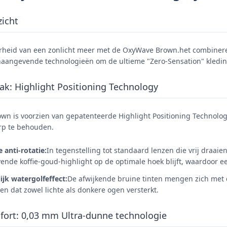
icht
rheid van een zonlicht meer met de OxyWave Brown.het combineren 
naangevende technologieën om de ultieme "Zero-Sensation" kledin
k: Highlight Positioning Technology
n is voorzien van gepatenteerde Highlight Positioning Technology,
rp te behouden.
e anti-rotatie:
In tegenstelling tot standaard lenzen die vrij draaie
vende koffie-goud-highlight op de optimale hoek blijft, waardoor ee
ijk watergolfeffect:
De afwijkende bruine tinten mengen zich met d
ren dat zowel lichte als donkere ogen versterkt.
fort: 0,03 mm Ultra-dunne technologie