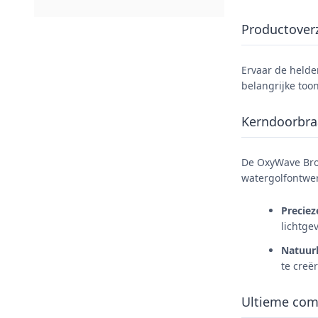
Productoverz
Ervaar de helde
belangrijke too
Kerndoorbraa
De OxyWave Brow
watergolfontwe
Preciez
lichtge
Natuurl
te creë
Ultieme com