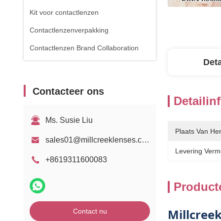
Kit voor contactlenzen
Contactlenzenverpakking
Contactlenzen Brand Collaboration
Deta
Contacteer ons
Detailin
Ms. Susie Liu
Plaats Van He
sales01@millcreeklenses.com
Levering Verm
+8619311600083
Product
Millcree
Contact nu