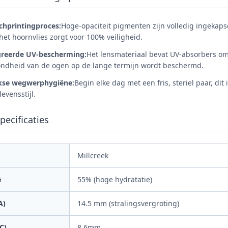
chprintingproces:
Hoge-opaciteit pigmenten zijn volledig ingekap
 het hoornvlies zorgt voor 100% veiligheid.
greerde UV-bescherming:
Het lensmateriaal bevat UV-absorbers om
ndheid van de ogen op de lange termijn wordt beschermd.
jkse wegwerphygiëne:
Begin elke dag met een fris, steriel paar, di
levensstijl.
pecificaties
Millcreek
e
55% (hoge hydratatie)
A)
14.5 mm (stralingsvergroting)
C)
8.6mm