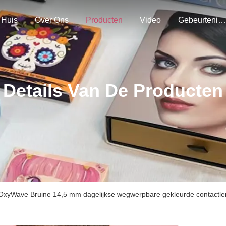
Huis
Over Ons
Producten
Video
Gebeurtenissen
Details Van De Producten
 OxyWave Bruine 14,5 mm dagelijkse wegwerpbare gekleurde contactlen