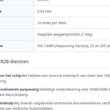
e
0.03 mm
10 stuks per doos
Dagelijks wegwerpmiddel (1 dag)
en
ISO 13485 (Haipuming Factory), CE en ISO (
 B2B-diensten
oor het schip:
We hebben een enorme inventaris van meer dan 1000
ing.
naliseerde aanpassing:
Volledige ondersteuning voor OEM/ODM-di
st kleurontwerp.
atiehulp:
Wij leveren uitgebreide technische documentatie en certif
atie van medische hulpmiddelen.