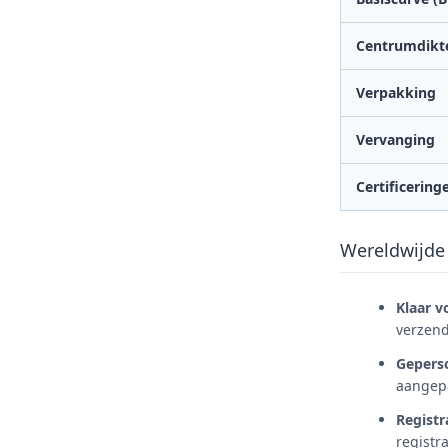
Centrumdikt
Verpakking
Vervanging
Certificering
Wereldwijde
Klaar v
verzend
Geperso
aangepa
Registr
registr