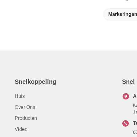
Markeringen
Snelkoppeling
Snel
Huis
A
K
Over Ons
1
Producten
Te
Video
8