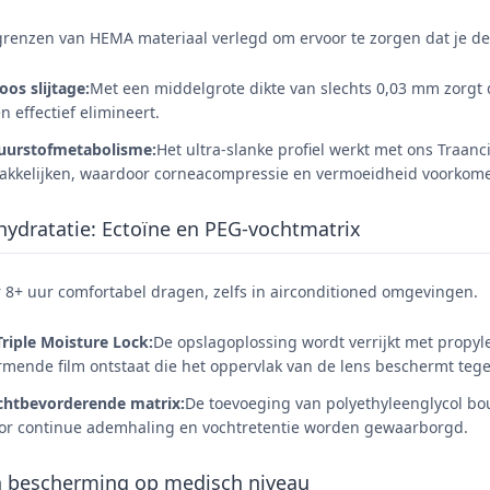
enzen van HEMA materiaal verlegd om ervoor te zorgen dat je de s
oos slijtage:
Met een middelgrote dikte van slechts 0,03 mm zorgt
n effectief elimineert.
uurstofmetabolisme:
Het ultra-slanke profiel werkt met ons Traan
kkelijken, waardoor corneacompressie en vermoeidheid voorkom
ydratatie: Ectoïne en PEG-vochtmatrix
8+ uur comfortabel dragen, zelfs in airconditioned omgevingen.
Triple Moisture Lock:
De opslagoplossing wordt verrijkt met propyl
mende film ontstaat die het oppervlak van de lens beschermt tege
chtbevorderende matrix:
De toevoeging van polyethyleenglycol bo
r continue ademhaling en vochtretentie worden gewaarborgd.
en bescherming op medisch niveau