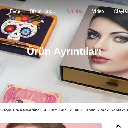
Evde
Bizim Hakkımızda
Ürünler
Video
Olayla
Ürün Ayrıntıları
k OxyWave Kahverengi 14.5 mm Günlük Tek kullanımlık renkli kontakt l