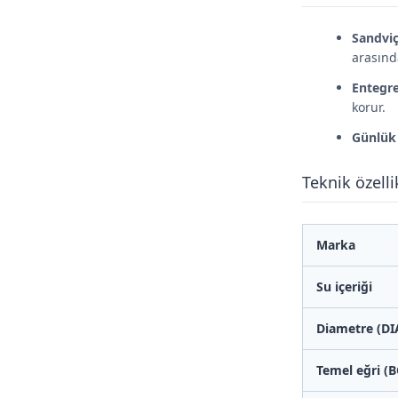
Sandviç
arasınd
Entegr
korur.
Günlük 
Teknik özelli
Marka
Su içeriği
Diametre (DI
Temel eğri (B