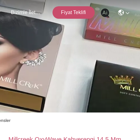
r
Bizimle İletişim
Fiyat Teklifi
ensler
Millcreek OxyWave Kahverengi 14.5 Mm