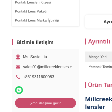
Kontak Lensleri Kitsesi
Kontakt Lens Paketi
Kontakt Lens Marka İşbirliği
Ayrı
Ayrıntılı
Bizimle İletişim
Ms. Susie Liu
Menşe Yeri:
sales01@millcreeklenses.com
Yetenek Temin
+8619311600083
Ürün Ta
Millcree
Şimdi iletişime geçin
lensler