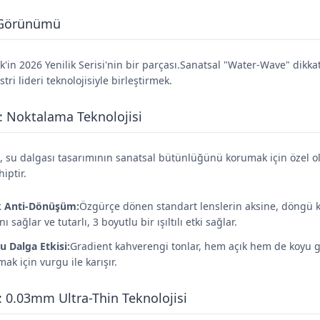
 Görünümü
k'in 2026 Yenilik Serisi'nin bir parçası.Sanatsal "Water-Wave" dikkat
ri lideri teknolojisiyle birleştirmek.
: Noktalama Teknolojisi
su dalgası tasarımının sanatsal bütünlüğünü korumak için özel o
iptir.
k Anti-Dönüşüm:
Özgürçe dönen standart lenslerin aksine, döngü karş
ı sağlar ve tutarlı, 3 boyutlu bir ışıltılı etki sağlar.
u Dalga Etkisi:
Gradient kahverengi tonlar, hem açık hem de koyu g
ak için vurgu ile karışır.
r: 0.03mm Ultra-Thin Teknolojisi