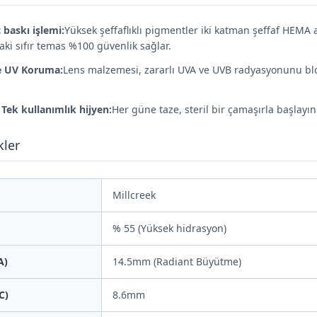
 baskı işlemi:
Yüksek şeffaflıklı pigmentler iki katman şeffaf HE
aki sıfır temas %100 güvenlik sağlar.
e UV Koruma:
Lens malzemesi, zararlı UVA ve UVB radyasyonunu blok
Tek kullanımlık hijyen:
Her güne taze, steril bir çamaşırla başlayın
kler
Millcreek
% 55 (Yüksek hidrasyon)
A)
14.5mm (Radiant Büyütme)
C)
8.6mm