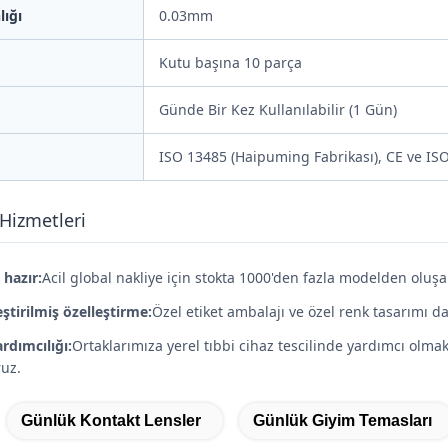
lığı
0.03mm
Kutu başına 10 parça
Günde Bir Kez Kullanılabilir (1 Gün)
ISO 13485 (Haipuming Fabrikası), CE ve IS
Hizmetleri
hazır:
Acil global nakliye için stokta 1000'den fazla modelden oluş
eştirilmiş özelleştirme:
Özel etiket ambalajı ve özel renk tasarımı 
ardımcılığı:
Ortaklarımıza yerel tıbbi cihaz tescilinde yardımcı olmak 
ruz.
Günlük Kontakt Lensler
Günlük Giyim Temasları