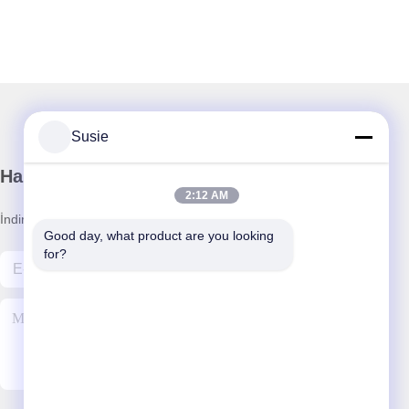
Susie
Haber Bültenimiz
2:12 AM
İndirimler ve daha fazlası için bültenimize abone olun.
Good day, what product are you looking 
for?