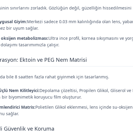
in sınırlarını zorladık. Gözlüğün değil, güzelliğin hissedilmesini 
uygusal Giyim:
Merkezi sadece 0.03 mm kalınlığında olan lens, yabancı
z bir uyum sağlar.
oksijen metabolizması:
Ultra ince profil, kornea sıkışmasını ve yo
dolaşımı tasarımımızla çalışır.
rasyon: Ektoin ve PEG Nem Matrisi
da bile 8 saatten fazla rahat giyinmek için tasarlanmış.
Üçlü Nem Kilitleyici:
Depolama çözeltisi, Propilen Glikol, Gliserol ve
 bir biyomimetik koruyucu film oluşturur.
lendirici Matris:
Polietilen Glikol eklenmesi, lens içinde su-oksij
u sağlar.
li Güvenlik ve Koruma