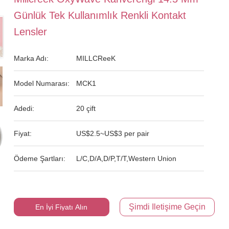
Günlük Tek Kullanımlık Renkli Kontakt
Lensler
Marka Adı:
MILLCReeK
Model Numarası:
MCK1
Adedi:
20 çift
Fiyat:
US$2.5~US$3 per pair
Ödeme Şartları:
L/C,D/A,D/P,T/T,Western Union
Şimdi Iletişime Geçin
En İyi Fiyatı Alın