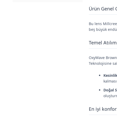
Ürün Genel
Bu lens Millcree
beş büyük endüst
Temel Atılım
OxyWave Brown, 
Teknolojisine sah
Kesinli
kalmasın
Doğal S
oluşturm
En iyi konfo