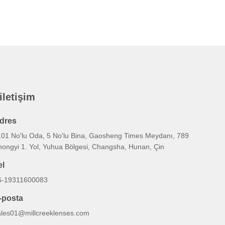
 iletişim
dres
101 No'lu Oda, 5 No'lu Bina, Gaosheng Times Meydanı, 789
hongyi 1. Yol, Yuhua Bölgesi, Changsha, Hunan, Çin
el
6-19311600083
-posta
ales01@millcreeklenses.com