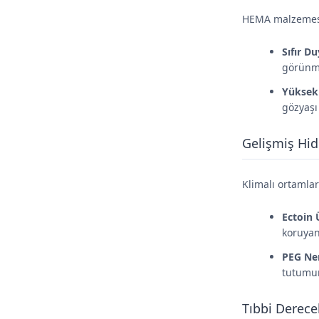
HEMA malzemesin
Sıfır D
görünme
Yüksek 
gözyaşı 
Gelişmiş Hid
Klimalı ortamlar
Ectoin 
koruyan
PEG Nem
tutumun
Tıbbi Derece