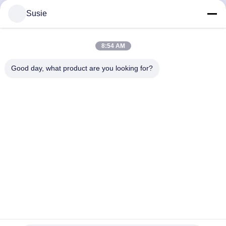
86-19311600083
Susie
E-mail
sales01@millcreeklenses.com
8:54 AM
Good day, what product are you looking for?
Privacybeleid
|
Sitemap
| De Goede Kwaliteit van China
Dagelijkse wegwerplenzen Leverancier. Copyright © 2025-
2026 Beautylens Technology Co., Ltd. . Alle rechten
voorbehoudena.