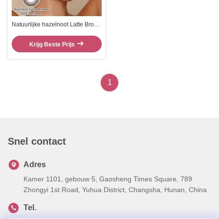
Natuurlijke hazelnoot Latte Brown
contactlenzen met 14,2 mm
diameter en CE ISO-certificering
Krijg Beste Prijs
voor jaarlijkse draagbaarheid
1
Snel contact
Adres
Kamer 1101, gebouw 5, Gaosheng Times Square, 789
Zhongyi 1st Road, Yuhua District, Changsha, Hunan, China
Tel.