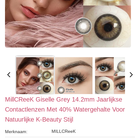
MillCReeK Giselle Grey 14.2mm Jaarlijkse
Contactlenzen Met 40% Watergehalte Voor
Natuurlijke K-Beauty Stijl
MILLCReeK
Merknaam: