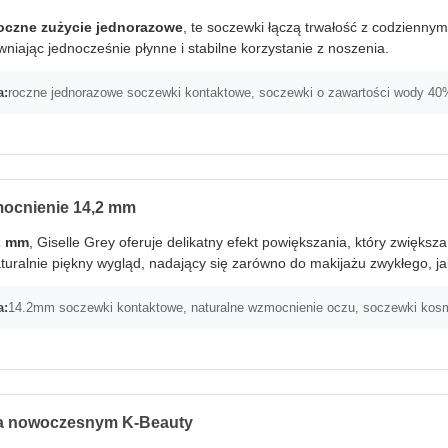
oczne zużycie jednorazowe
, te soczewki łączą trwałość z codzienny
wniając jednocześnie płynne i stabilne korzystanie z noszenia.
a:
roczne jednorazowe soczewki kontaktowe, soczewki o zawartości wody 4
mocnienie 14,2 mm
2 mm
, Giselle Grey oferuje delikatny efekt powiększania, który zwięks
turalnie piękny wygląd, nadający się zarówno do makijażu zwykłego, ja
a:
14.2mm soczewki kontaktowe, naturalne wzmocnienie oczu, soczewki kos
a nowoczesnym K-Beauty