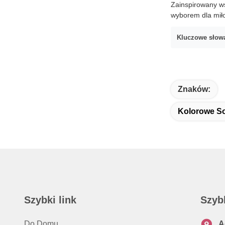
Zainspirowany w
wyborem dla mił
Kluczowe słow
Znaków:
Kolorowe So
Szybki link
Szyb
Do Domu
A