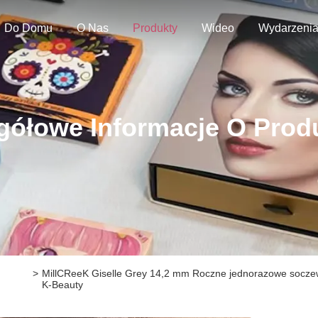
Do Domu
O Nas
Produkty
Wideo
Wydarzeni
gółowe Informacje O Prod
h
>
MillCReeK Giselle Grey 14,2 mm Roczne jednorazowe soczewk
K-Beauty