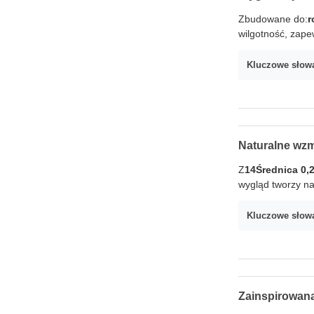
Zbudowane do:
r
wilgotność, zape
Kluczowe słow
Naturalne wz
Z
14Średnica 0,
wygląd tworzy na
Kluczowe słow
Zainspirowan