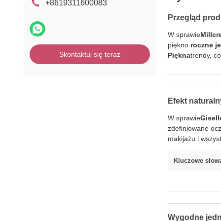
+8619311600083
Przegląd prod
W sprawie
Millcr
piękno.
roczne j
Skontaktuj się teraz
Piękna
trendy, c
Efekt natural
W sprawie
Gisell
zdefiniowane ocz
makijażu i wszyst
Kluczowe słow
Wygodne jedn