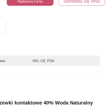
Skontaktuj Się Teraz
Najlepszą Cenę
two:
ISO, CE, FDA
czewki kontaktowe 40% Woda Naturalny