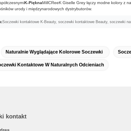
spółczesnymi
K-Piękna
MillCReeK Giselle Grey łączy modne kolory z n
ośników urody i międzynarodowych dystrybutorów.
a:
Soczewki kontaktowe K-Beauty, soczewki kontaktowe Beauty, soczewki na
Naturalnie Wyglądające Kolorowe Soczewki
Socze
czewki Kontaktowe W Naturalnych Odcieniach
ki kontakt
dres