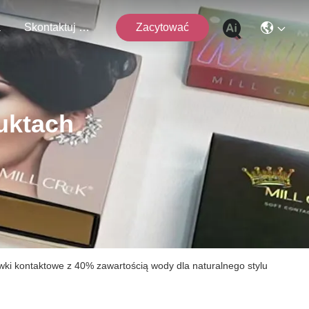
a
Skontaktuj Się Z Nami
Zacytować
uktach
i kontaktowe z 40% zawartością wody dla naturalnego stylu