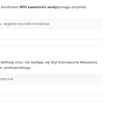
m komfortem.
40% zawartości wody
pomaga utrzymać
0%, wygodne soczewki kontaktowe
za definicję oczu, nie wydając się zbyt dramatyczny.Wyważony
k i profesjonalnego.
metyczne