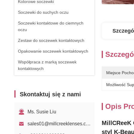
Kolorowe soczewki
Soczewki do suchych oczu
Soczewki kontaktowe do ciemnych
oczu
Szczegó
Zestaw do soczewek kontaktowych
Opakowanie soczewek kontaktowych
Szczegó
Współpraca z marką soczewek
kontaktowych
Miejsce Pocho
Możliwość Sup
Skontaktuj się z nami
Opis Pr
Ms. Susie Liu
MillCReeK 
sales01@millcreeklenses.com
styl K-Bea