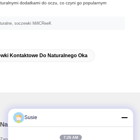
aturalnymi dodatkami do oczu, co czyni go popularnym
turalne, soczewki MillCReeK
wki Kontaktowe Do Naturalnego Oka
Susie
Nasz biuletyn
7:26 AM
Zapisz się do naszego biuletynu z rabatami i innymi