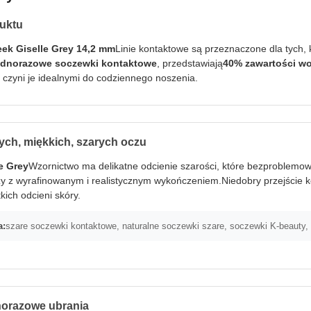
uktu
eek Giselle Grey 14,2 mm
Linie kontaktowe są przeznaczone dla tych, 
ednorazowe soczewki kontaktowe
, przedstawiają
40% zawartości w
o czyni je idealnymi do codziennego noszenia.
nych, miękkich, szarych oczu
e Grey
Wzornictwo ma delikatne odcienie szarości, które bezproblemowo 
y z wyrafinowanym i realistycznym wykończeniem.Niedobry przejście k
kich odcieni skóry.
a:
szare soczewki kontaktowe, naturalne soczewki szare, soczewki K-beauty,
orazowe ubrania