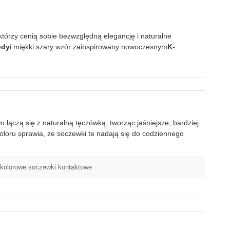
którzy cenią sobie bezwzględną elegancję i naturalne
ody
i miękki szary wzór zainspirowany nowoczesnym
K-
łączą się z naturalną tęczówką, tworząc jaśniejsze, bardziej
oloru sprawia, że soczewki te nadają się do codziennego
 kolorowe soczewki kontaktowe