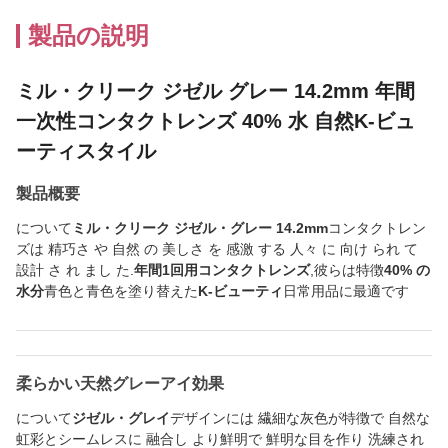
製品の説明
ミル・クリーク ジゼル グレー 14.2mm 年間
一次性コンタクトレンズ 40% 水 自然K-ビュ
ーティスタイル
製品概要
について
ミル・クリーク ジゼル・グレー 14.2mm
コンタクトレン
ズは 精巧さ や 自然 の 美しさ を 感激 する 人々 に 向け られ て
設計 さ れ まし た.
年間1回用コンタクトレンズ
,彼らは特徴
40% の
水分
青色と青色を塗り替えた
K-ビューティ
日常用品に最適です
柔らかい天然グレーアイ効果
について
ジゼル・グレイ
デザインには 繊細な灰色が特徴で 自然な
虹彩とシームレスに 融合し より鮮明で 鮮明な目を作り 洗練され