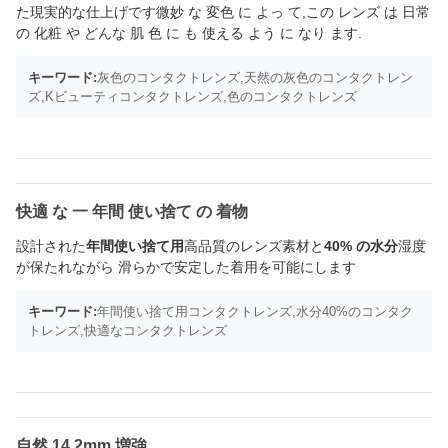
た現実的な仕上げです微妙 な 変色 に よっ て,この レンズ は 日常
の 化粧 や どんな 肌 色 に も 使える よう に なり ます.
キーワード:
灰色のコンタクトレンズ,天然の灰色のコンタクトレン
ズ,Kビューティコンタクトレンズ,色のコンタクトレンズ
快適 な 一 年間 使い捨て の 着物
設計された
年間使い捨て用
高品質のレンズ素材と
40% の水分
湿度
が保たれながら 滑らかで安定した着用を可能にします
キーワード:
年間使い捨て用コンタクトレンズ,水分40%のコンタク
トレンズ,快適なコンタクトレンズ
自然 14.2mm 増強