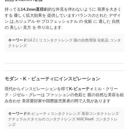
持ってる
14.2mm直径
劇的な外見を伴わないように 視界を大きく
する 優しく拡大効果を 提供していますバランスのとれた デザイ
ン は,カジュアル や プロフェッショナル の 化粧 に 適した 自然
の 美しい 見方 を 作り出します.
キーワード:
14.2ミリコンタクトレンズ 眼の自然増強 化粧品 コンタ
クトレンズ
モダン・K・ビューティにインスピレーション
現代からインスピレーションを得て
K-ビューティ
ミル・クリー
ク・ジゼル・グレーは ファッションの色彩と 眼の自然な美容を組
み合わせ 美容愛好家や国際販売業者の間で人気があります
キーワード:
K-ビューティコンタクトレンズ 美容コンタクトレンズ
ナチュラルスタイルのコンタクトレンズ MillCReeK コンタクトレ
ンズ