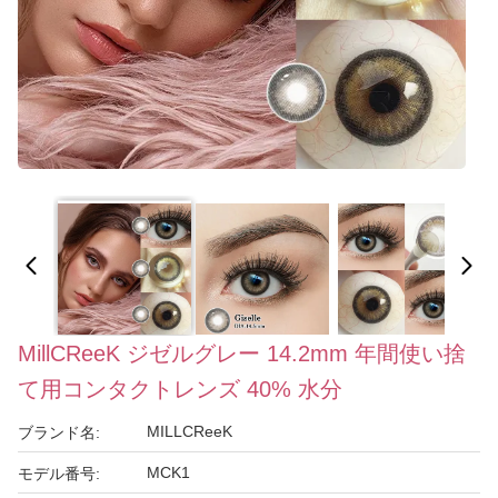
MillCReeK ジゼルグレー 14.2mm 年間使い捨
て用コンタクトレンズ 40% 水分
MILLCReeK
ブランド名:
MCK1
モデル番号: