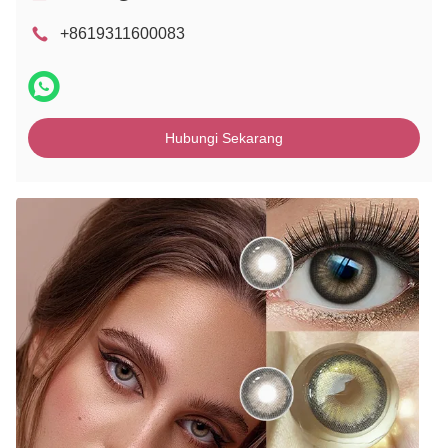
+8619311600083
Hubungi Sekarang