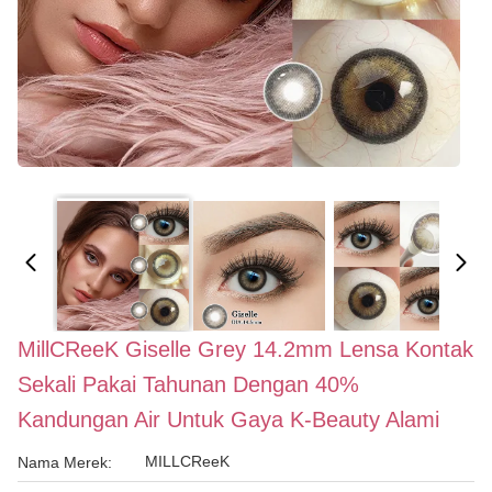
MillCReeK Giselle Grey 14.2mm Lensa Kontak
Sekali Pakai Tahunan Dengan 40%
Kandungan Air Untuk Gaya K-Beauty Alami
MILLCReeK
Nama Merek: