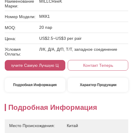
Наименование
MILLCReeK
Марки:
МКК1
Номер Модели:
20 пар
MOQ:
US$2.5~US$3 per pair
Цена:
Условия
Л/К, Д/А, Д/П, Т/Т, западное соединение
Оплаты:
Получите Самую Лучшую Цену
Контакт Теперь
Подробная Информация
Характер Продукции
Подробная Информация
Место Происхождения:
Китай