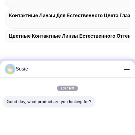
Контактные Линзы Для Естественного Цвета Глаз
Цветные Контактные Линзы Естественного Оттенк
Susie
Быстрый контакт
Адрес
1:47 PM
Комната 1101, Здание 5, Таймс Сквер Гаошэн, № 789,
Good day, what product are you looking for?
Первая улица Чжунъи, район Юхуа, Чанша, Хунань,
Китай
Телефон
86-19311600083