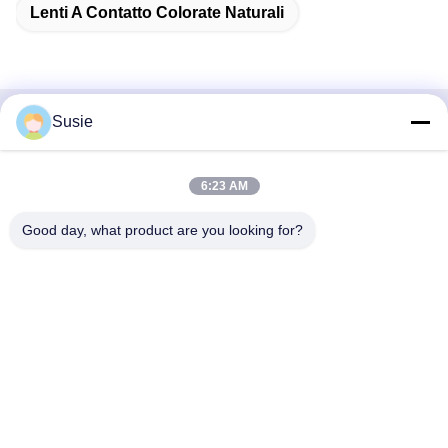
Lenti A Contatto Colorate Naturali
Susie
Contatto rapido
Indirizzo
6:23 AM
Stanza 1101, Edificio 5, Gaosheng Times Square, N. 789,
Good day, what product are you looking for?
Prima Strada Zhongyi, Distretto di Yuhua, Changsha,
Hunan, Cina
Telefono
86-19311600083
Email
sales01@millcreeklenses.com