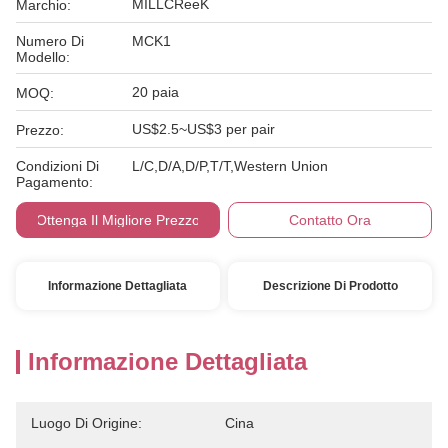
MILLCReeK
Marchio:
Numero Di
MCK1
Modello:
20 paia
MOQ:
US$2.5~US$3 per pair
Prezzo:
Condizioni Di
L/C,D/A,D/P,T/T,Western Union
Pagamento:
Ottenga Il Migliore Prezzo
Contatto Ora
Informazione Dettagliata
Descrizione Di Prodotto
Informazione Dettagliata
Luogo Di Origine:
Cina