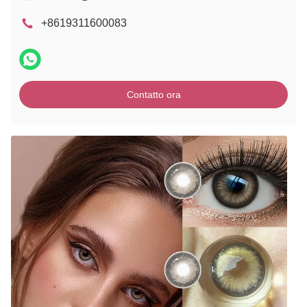
+8619311600083
Contatto ora