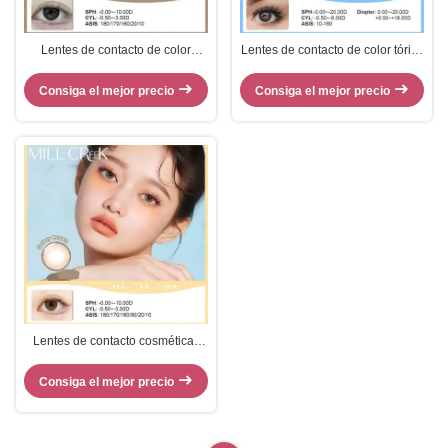
Lentes de contacto de color
Lentes de contacto de color tórico
diarias para astigmatismo con
de hidrogel gris diario Lentes de
prescripción, diámetro 14.0mm,
contacto tóricos para el
Consiga el mejor precio
Consiga el mejor precio
marrón, tóricas
astigmatismo
Lentes de contacto cosméticas
desechables para astigmatismo
de 1 día, 88Dk/T de
Consiga el mejor precio
permeabilidad al oxígeno, 38%
de contenido de agua