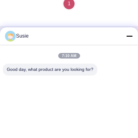
1
Susie
Contacto rápido
Dirección
7:10 AM
Habitación 1101, Edificio 5, Plaza Gaosheng Times, No. 789,
Good day, what product are you looking for?
1ra Carretera Zhongyi, Distrito de Yuhua, Changsha, Hunan,
China
Teléfono
86-19311600083
Email
sales01@millcreeklenses.com