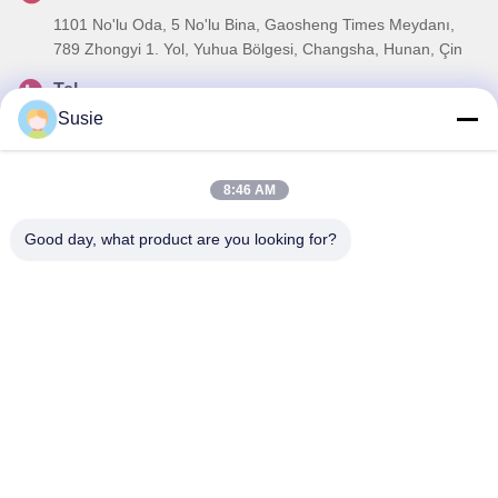
1101 No'lu Oda, 5 No'lu Bina, Gaosheng Times Meydanı,
789 Zhongyi 1. Yol, Yuhua Bölgesi, Changsha, Hunan, Çin
Tel
Susie
86-19311600083
E-posta
8:46 AM
sales01@millcreeklenses.com
Good day, what product are you looking for?
Gizlilik Politikası
|
Site Haritası
| Çin İyi Kalite Günlük tek
kullanımlık lensler Tedarikçi. Telif hakkı © 2025-2026
Beautylens Technology Co., Ltd. - Tüm haklar saklıdır.