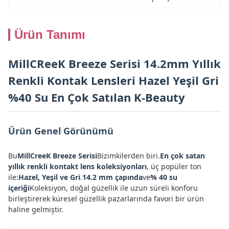
Ürün Tanımı
MillCReeK Breeze Serisi 14.2mm Yıllık
Renkli Kontak Lensleri Hazel Yeşil Gri
%40 Su En Çok Satılan K-Beauty
Ürün Genel Görünümü
Bu
MillCreeK Breeze Serisi
Bizimkilerden biri.
En çok satan
yıllık renkli kontakt lens koleksiyonları
, üç popüler ton
ile:
Hazel, Yeşil ve Gri
.
14.2 mm çapında
ve
% 40 su
içeriği
Koleksiyon, doğal güzellik ile uzun süreli konforu
birleştirerek küresel güzellik pazarlarında favori bir ürün
haline gelmiştir.