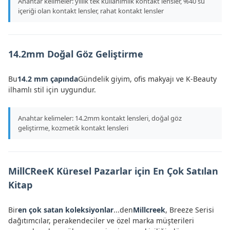
Anahtar kelimeler: yıllık tek kullanımlık kontakt lensler, %40 su
içeriği olan kontakt lensler, rahat kontakt lensler
14.2mm Doğal Göz Geliştirme
Bu
14.2 mm çapında
Gündelik giyim, ofis makyajı ve K-Beauty
ilhamlı stil için uygundur.
Anahtar kelimeler: 14.2mm kontakt lensleri, doğal göz
geliştirme, kozmetik kontakt lensleri
MillCReeK Küresel Pazarlar için En Çok Satılan
Kitap
Bir
en çok satan koleksiyonlar
...den
Millcreek
, Breeze Serisi
dağıtımcılar, perakendeciler ve özel marka müşterileri