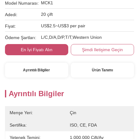
MCK1
Model Numarası:
20 çift
Adedi:
US$2.5~US$3 per pair
Fiyat:
L/C,D/A,D/P,T/T,Western Union
Ödeme Şartları:
En İyi Fiyatı Alın
Şimdi Iletişime Geçin
Ayrıntılı Bilgiler
Ürün Tanımı
Ayrıntılı Bilgiler
Menşe Yeri:
Çin
Sertifika:
ISO, CE, FDA
Yetenek Temini:
1.000.000 Çift/ay