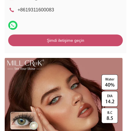
+8619311600083
Şimdi iletişime geçin