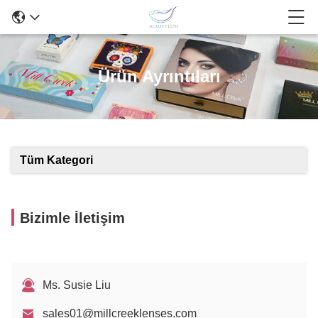
Ürün Ayrıntıları
Tüm Kategori
Bizimle İletişim
Ms. Susie Liu
sales01@millcreeklenses.com