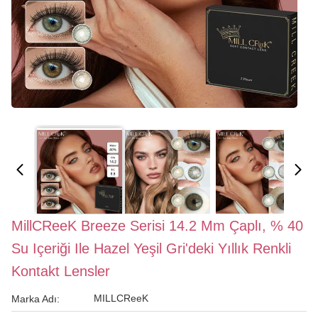
MillCReeK Breeze Serisi 14.2 Mm Çaplı, % 40
Su Içeriği Ile Hazel Yeşil Gri'deki Yıllık Renkli
Kontakt Lensler
MILLCReeK
Marka Adı: