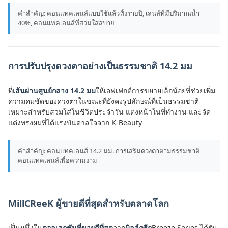
คำสำคัญ: คอนแทคเลนส์แบบใช้แล้วทิ้งรายปี, เลนส์ที่มีปริมาณน้ำ
40%, คอนแทคเลนส์ที่สวมใส่สบาย
การปรับปรุงดวงตาอย่างเป็นธรรมชาติ 14.2 มม
ที่
เส้นผ่านศูนย์กลาง 14.2 มม
ให้เอฟเฟกต์การขยายเล็กน้อยที่ช่วยเพิ่ม
ความคมชัดของดวงตาในขณะที่ยังคงรูปลักษณ์ที่เป็นธรรมชาติ
เหมาะสำหรับสวมใส่ในชีวิตประจำวัน แต่งหน้าในที่ทำงาน และจัด
แต่งทรงผมที่ได้แรงบันดาลใจจาก K-Beauty
คำสำคัญ: คอนแทคเลนส์ 14.2 มม. การเสริมดวงตาตามธรรมชาติ
คอนแทคเลนส์เพื่อความงาม
MillCReeK ผู้ขายดีที่สุดสำหรับตลาดโลก
เป็นหนึ่งใน
คอลเลกชันที่ขายดีที่สุด
จาก
มิลล์ครีก
Breeze Series ได้รับ