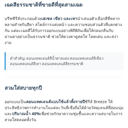
เฉดสีธรรมชาติที่ขายดีที่สุดสามเฉด
บรีซซีรีส์ประกอบด้วย
เฮเซล เขียว และเทา
นำเสนอตัวเลือกสีที่หลาก
หลายสำหรับสีตา สไตล์การแต่งหน้า และความชอบส่วนตัวที่แตกต่าง
กัน แต่ละเฉดสีได้รับการออกแบบอย่างพิถีพิถันเพื่อให้กลมกลืนกับ
ม่านตาอย่างเป็นธรรมชาติ ช่วยให้ดวงตาดูสดใส โดดเด่น และสง่า
งาม
คำสำคัญ: คอนแทคเลนส์สีน้ำตาลแดง คอนแทคเลนส์สีเขียว
คอนแทคเลนส์สีเทา คอนแทคเลนส์สีธรรมชาติ
สวมใส่สบายทุกปี
ออกแบบเป็น
คอนแทคเลนส์แบบใช้แล้วทิ้งรายปี
ซีรีส์ Breeze ให้
ประสิทธิภาพการทำงานในแต่ละวันที่เชื่อถือได้ด้วยวัสดุเลนส์ที่อ่อนนุ่ม
และ
ปริมาณน้ำ 40%
เพื่อช่วยรักษาความชุ่มชื้นและความสบายในการ
สวมใส่ตลอดทั้งวัน