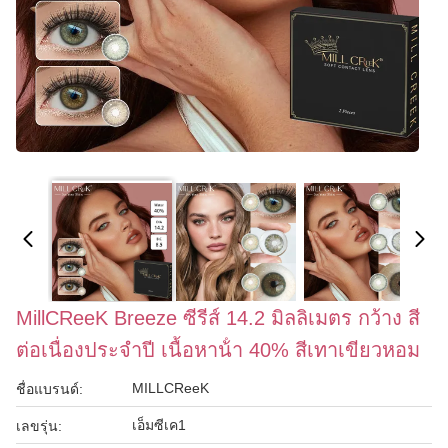
MillCReeK Breeze ซีรีส์ 14.2 มิลลิเมตร กว้าง สี
ต่อเนื่องประจําปี เนื้อหาน้ํา 40% สีเทาเขียวหอม
MILLCReeK
ชื่อแบรนด์:
เอ็มซีเค1
เลขรุ่น: