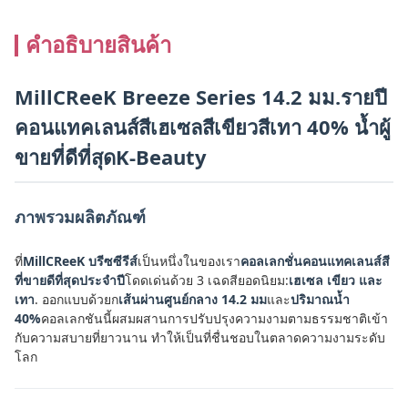
คําอธิบายสินค้า
MillCReeK Breeze Series 14.2 มม.รายปี
คอนแทคเลนส์สีเฮเซลสีเขียวสีเทา 40% น้ำผู้
ขายที่ดีที่สุดK-Beauty
ภาพรวมผลิตภัณฑ์
ที่
MillCReeK บรีซซีรีส์
เป็นหนึ่งในของเรา
คอลเลกชั่นคอนแทคเลนส์สี
ที่ขายดีที่สุดประจำปี
โดดเด่นด้วย 3 เฉดสียอดนิยม:
เฮเซล เขียว และ
เทา
. ออกแบบด้วยก
เส้นผ่านศูนย์กลาง 14.2 มม
และ
ปริมาณน้ำ
40%
คอลเลกชันนี้ผสมผสานการปรับปรุงความงามตามธรรมชาติเข้า
กับความสบายที่ยาวนาน ทำให้เป็นที่ชื่นชอบในตลาดความงามระดับ
โลก