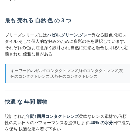
最も 売れる 自然 色 の 3 つ
ブリーズシリーズには
ハゼル,グリーン,グレー
異なる眼色,化粧ス
タイル,そして個人的な好みのために多彩の色を選択しています.
それぞれの色は,注意深く設計され,自然に虹彩と融合し,明るい,定
義された,優雅な目がある.
キーワード:ハゼルのコンタクトレンズ,緑のコンタクトレンズ,灰
色のコンタクトレンズ,天然色のコンタクトレンズ
快適 な 年間 履物
設計された
年間1回用コンタクトレンズ
柔軟なレンズ素材で,信頼
性の高い日々のパフォーマンスを提供します.
40% の水分
日中湿気
を保ち 快適な服を着て下さい