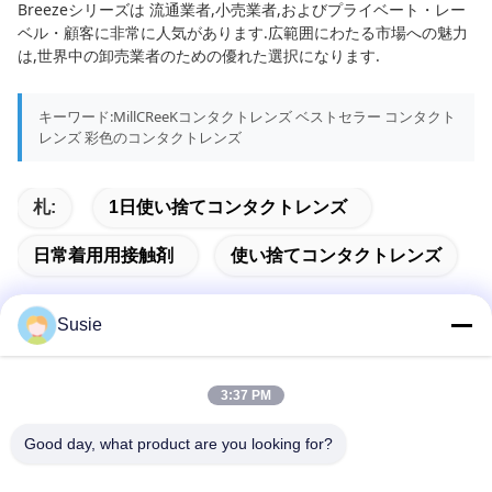
Breezeシリーズは 流通業者,小売業者,およびプライベート・レー
ベル・顧客に非常に人気があります.広範囲にわたる市場への魅力
は,世界中の卸売業者のための優れた選択になります.
キーワード:MillCReeKコンタクトレンズ ベストセラー コンタクト
レンズ 彩色のコンタクトレンズ
札:
1日使い捨てコンタクトレンズ
日常着用用接触剤
使い捨てコンタクトレンズ
Susie
迅速な連絡
3:37 PM
Good day, what product are you looking for?
住所
部屋1101 建物5 高山タイムズスクエア 789号 宗井1丁目 ユ