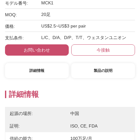
MCK1
モデル番号:
20足
MOQ:
US$2.5~US$3 per pair
価格:
L/C、D/A、D/P、T/T、ウェスタンユニオン
支払条件:
お問い合わせ
今接触
詳細情報
製品の説明
詳細情報
起源の場所:
中国
証明:
ISO, CE, FDA
供給の能力:
100万足/月