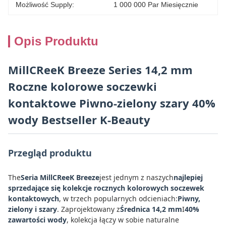
Możliwość Supply:
1 000 000 Par Miesięcznie
Opis Produktu
MillCReeK Breeze Series 14,2 mm
Roczne kolorowe soczewki
kontaktowe Piwno-zielony szary 40%
wody Bestseller K-Beauty
Przegląd produktu
The
Seria MillCReeK Breeze
jest jednym z naszych
najlepiej
sprzedające się kolekcje rocznych kolorowych soczewek
kontaktowych
, w trzech popularnych odcieniach:
Piwny,
zielony i szary
. Zaprojektowany z
Średnica 14,2 mm
I
40%
zawartości wody
, kolekcja łączy w sobie naturalne