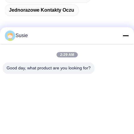
Jednorazowe Kontakty Oczu
Susie
Szybki kontakt
2:29 AM
Adres
Good day, what product are you looking for?
Pokój 1101, Budynek 5, Plac Gaosheng Times, nr 789
Zhongyi 1st Road, Dzielnica Yuhua, Changsha, Hunan,
Chiny
Tel.
86-19311600083
Wiadomość elektroniczna
sales01@millcreeklenses.com