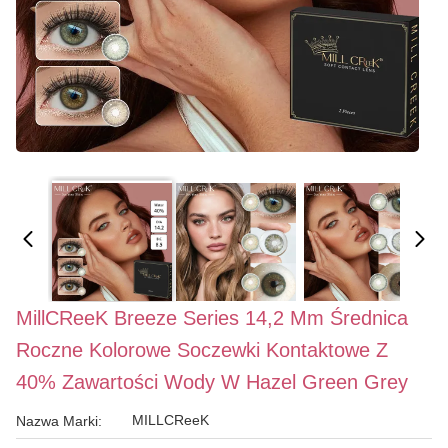
MillCReeK Breeze Series 14,2 Mm Średnica
Roczne Kolorowe Soczewki Kontaktowe Z
40% Zawartości Wody W Hazel Green Grey
MILLCReeK
Nazwa Marki: