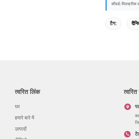
कीवर्ड: मिलक्रीक कॉन्
टैग:
दैनि
त्वरित लिंक
त्वरित 
घर
प
कक
हमारे बारे में
जि
उत्पादों
ट