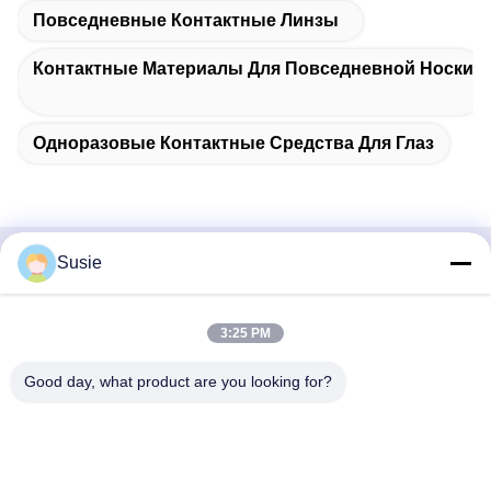
Повседневные Контактные Линзы
Контактные Материалы Для Повседневной Носки
Одноразовые Контактные Средства Для Глаз
Susie
Быстрый контакт
Адрес
3:25 PM
Комната 1101, Здание 5, Таймс Сквер Гаошэн, № 789,
Good day, what product are you looking for?
Первая улица Чжунъи, район Юхуа, Чанша, Хунань,
Китай
Телефон
86-19311600083