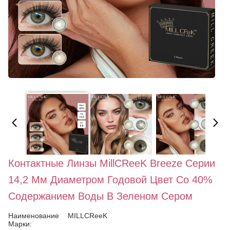
Контактные Линзы MillCReeK Breeze Серии
14,2 Мм Диаметром Годовой Цвет Со 40%
Содержанием Воды В Зеленом Сером
Наименование
MILLCReeK
Марки: