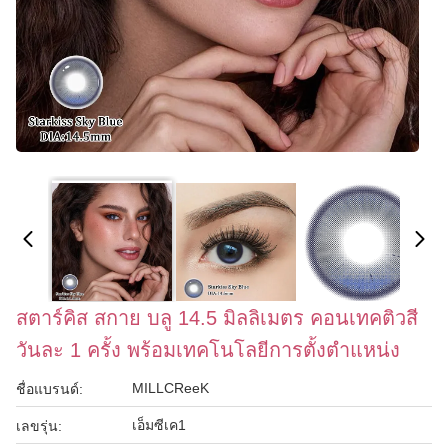
สตาร์คิส สกาย บลู 14.5 มิลลิเมตร คอนเทคติวสี
วันละ 1 ครั้ง พร้อมเทคโนโลยีการตั้งตําแหน่ง
MILLCReeK
ชื่อแบรนด์:
เอ็มซีเค1
เลขรุ่น: