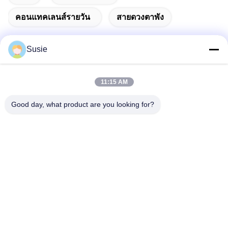
คอนแทคเลนส์รายวัน
สายดวงตาพัง
Susie
ติดต่อเร็ว
11:15 AM
Good day, what product are you looking for?
ที่อยู่
ห้อง 1101 อาคาร 5, Gaosheng Times Square, เลขที่ 789 ถนน
Zhongyi 1st, เขต Yuhua, ฉางชา, หูหนาน, จีน
โทรศัพท์
86-19311600083
อีเมล
sales01@millcreeklenses.com