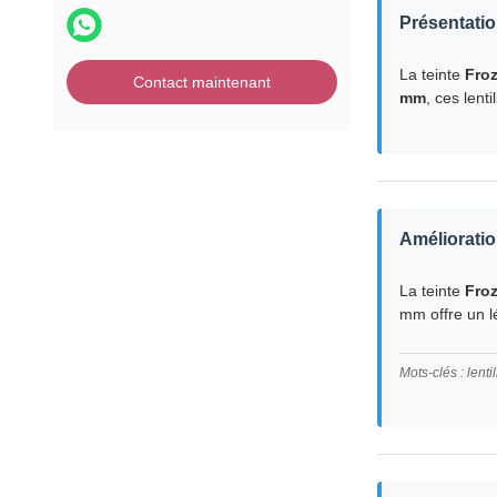
Présentatio
La teinte
Fro
Contact maintenant
mm
, ces lent
Amélioratio
La teinte
Fro
mm offre un l
Mots-clés : lenti