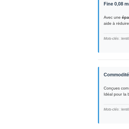
Fine 0,08 m
Avec une
épa
aide à réduire
Mots-clés : lent
Commodité d
Conçues co
Idéal pour la 
Mots-clés : lenti