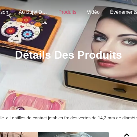
ison
Au Sujet De Nous
Produits
Vidéo
Événement
Détails Des Produits
lle
>
Lentilles de contact jetables froides vertes de 14,2 mm de diamè