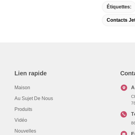
Étiquettes:
Contacts Je
Lien rapide
Cont
Maison
A
C
Au Sujet De Nous
7
Produits
T
Vidéo
8
Nouvelles
E